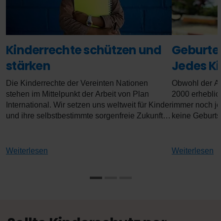
Kinderrechte schützen und
Geburten
stärken
Jedes Ki
Die Kinderrechte der Vereinten Nationen
Obwohl der Ant
stehen im Mittelpunkt der Arbeit von Plan
2000 erheblich
International. Wir setzen uns weltweit für Kinder
immer noch je
und ihre selbstbestimmte sorgenfreie Zukunft
keine Geburts
ein.
Kinder armer 
sowie ethnisc
die keine Urk
Weiterlesen
Weiterlesen
und somit nicht
ausgestellte G
die Existenz e
Dokument zur
seiner Rechte