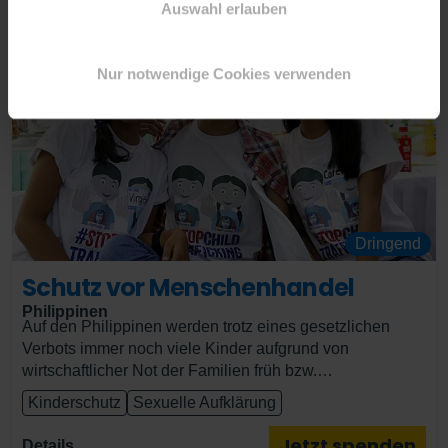
Auswahl erlauben
Nur notwendige Cookies verwenden
Dringend
Schutz vor Menschenhandel
Philippinen
Auf den Philippinen werden trotz eines gesetzlichen
Verbots immer noch viele Kinder aufgrund von
wirtschaftlicher Not der Familien früh bzw.
zwangsverheiratet oder weggegeben. Vor allem
Kinderschutz
Sexuelle Aufklärung
Mädchen und junge Frauen sind besonders gefährdet,
Opfer von Menschenhandel und Frühverheiratung zu
Jetzt spenden
Details