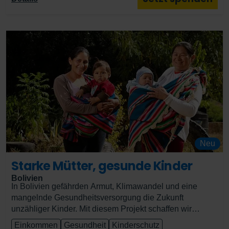
werden. Zu den Folgen gehören unter anderem
vorzeitige Schulabbrüche, Teenagerschwangerschaften
und ein größeres Risiko für häusliche und sexuelle
Gewalt. Mit diesem Projekt wollen wir Kinder und
Jugendliche auf den Philippinen, vor allem Mädchen, vor
sexueller Ausbeutung, Kinderhandel und
Frühverheiratung schützen. Dafür stärken wir die
Schutzstrukturen sowie die Mädchen und Jungen selbst,
indem wir sie über ihre Rechte aufklären und die
Gemeinden für die Risiken und negativen Auswirkungen
dieser schwerwiegenden Rechtsverletzungen
sensibilisieren.
Neu
Starke Mütter, gesunde Kinder
Bolivien
In Bolivien gefährden Armut, Klimawandel und eine
mangelnde Gesundheitsversorgung die Zukunft
unzähliger Kinder. Mit diesem Projekt schaffen wir
bessere Lebensbedingungen und ermöglichen Kindern
Einkommen
Gesundheit
Kinderschutz