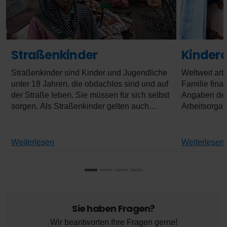
Straßenkinder
Kindera
Straßenkinder sind Kinder und Jugendliche
Weltweit arb
unter 18 Jahren, die obdachlos sind und auf
Familie fina
der Straße leben. Sie müssen für sich selbst
Angaben der 
sorgen. Als Straßenkinder gelten auch
Arbeitsorgani
Kinder, die gemeinsam mit ihrer Familie ihr
152 Millione
Leben auf der Straße verbringen.
Jahren, die 
dafür, dass 
Weiterlesen
Weiterlesen
ermöglicht i
Kindheit. D
eigentlich v
die verschi
Kinderarbeit
Sie haben Fragen?
Wir beantworten Ihre Fragen gerne!