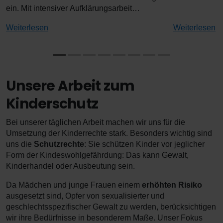
und 17 Jahren
ein. Mit intensiver Aufklärungsarbeit
dafür, dass s
informieren wir Kinder, ihre Familien und
ermöglicht ih
Weiterlesen
Weiterlesen
Gemeinden über die Rechte von Kindern und
Kindheit. Doc
über Maßnahmen zu ihrem Schutz. Zum
von Kinderarb
Beispiel bauen wir Meldesysteme auf oder
verschiedene
stärken bereits vorhandene. Auch wirken wir
Kinderarbeit?
mit Lobby- und Kampagnenarbeit auf die
Unsere Arbeit zum
regionale Politik ein, damit sie Kinder besser
schützt.
Kinderschutz
Bei unserer täglichen Arbeit machen wir uns für die
Umsetzung der Kinderrechte stark. Besonders wichtig sind
uns die
Schutzrechte
: Sie schützen Kinder vor jeglicher
Form der Kindeswohlgefährdung: Das kann Gewalt,
Kinderhandel oder Ausbeutung sein.
Da Mädchen und junge Frauen einem
erhöhten Risiko
ausgesetzt sind, Opfer von sexualisierter und
geschlechtsspezifischer Gewalt zu werden, berücksichtigen
wir ihre Bedürfnisse in besonderem Maße. Unser Fokus