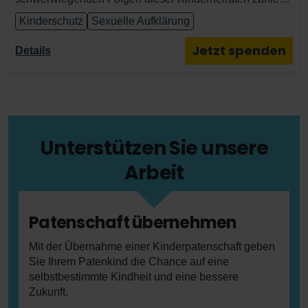
Schulabbrüche, frühe Schwangerschaften und ein
Kinderschutz
Sexuelle Aufklärung
größeres Risiko für häusliche Gewalt und Armut. Mit
verschiedenen Maßnahmen wollen wir vor allem
Jetzt spenden
Details
Mädchen und junge Frauen vor Frühverheiratung
schützen, indem wir zum Beispiel ihren Zugang zu
Bildung und zum Arbeitsmarkt fördern. Wir stärken die
Jugendlichen, damit sie ihre Rechte wahrnehmen und
selbstbestimmte Entscheidungen über ihre Zukunft
treffen können.
Unterstützen Sie unsere
Arbeit
Patenschaft übernehmen
Mit der Übernahme einer Kinderpatenschaft geben
Sie Ihrem Patenkind die Chance auf eine
selbstbestimmte Kindheit und eine bessere
Zukunft.