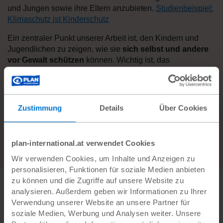
und Jungen sowie ihre Eltern anzubieten.
Studienbeispiel:
Klimaschutz ist Kinderschutz
Ein zentraler Punkt unserer Arbeit ist, den Kindern und
Jugendlichen zu zeigen, wie sie
sich selbst und andere
vor Gewalt schützen
können. Wichtig ist, das
Selbstbewusstsein der betroffenen Kinder zu stärken,
damit sie sich trauen, Hilfe anzufordern und Meldestellen
zu informieren. Wir setzen uns zum Beispiel auch mit dem
Thema
Mobbing und Gewalt
unter Kindern und
Zustimmung
Details
Über Cookies
Jugendlichen auseinander und fördern den
Gemeinschaftssinn der Kinder, damit sie sich mit anderen
zusammenschließen und gemeinsam für ein friedliches
plan-international.at verwendet Cookies
Miteinander und den Kinderschutz einsetzen.
Wir verwenden Cookies, um Inhalte und Anzeigen zu
personalisieren, Funktionen für soziale Medien anbieten
zu können und die Zugriffe auf unsere Website zu
analysieren. Außerdem geben wir Informationen zu Ihrer
Verwendung unserer Website an unsere Partner für
Ja, ich möchte Kindern helfen!
soziale Medien, Werbung und Analysen weiter. Unsere