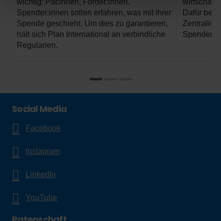
wichtig: Pat:innen, Förder:innen,
wirtschafte
Spender:innen sollen erfahren, was mit ihrer
Dafür bek
Spende geschieht. Um dies zu garantieren,
Zentralinst
hält sich Plan International an verbindliche
Spendensie
Regularien.
Social Media
Facebook
Instagram
LinkedIn
YouTube
Patenschaft