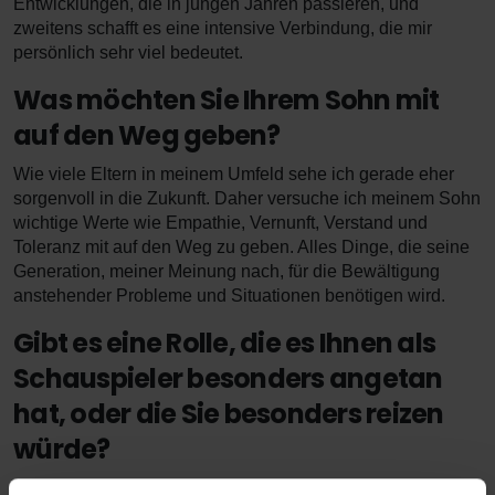
Entwicklungen, die in jungen Jahren passieren, und
zweitens schafft es eine intensive Verbindung, die mir
persönlich sehr viel bedeutet.
Was möchten Sie Ihrem Sohn mit
auf den Weg geben?
Wie viele Eltern in meinem Umfeld sehe ich gerade eher
sorgenvoll in die Zukunft. Daher versuche ich meinem Sohn
wichtige Werte wie Empathie, Vernunft, Verstand und
Toleranz mit auf den Weg zu geben. Alles Dinge, die seine
Generation, meiner Meinung nach, für die Bewältigung
anstehender Probleme und Situationen benötigen wird.
Gibt es eine Rolle, die es Ihnen als
Schauspieler besonders angetan
hat, oder die Sie besonders reizen
würde?
Als Schauspieler freut man sich immer, wenn man die