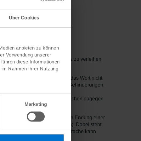
Über Cookies
 Medien anbieten zu können
hrer Verwendung unserer
 auch eine mentale Repräsentanz zu verleihen,
 führen diese Informationen
ie im Rahmen Ihrer Nutzung
unkts
entschieden, weil dieser das Wort nicht
erefrei
. Auch für Menschen mit Behinderungen,
lpunkt gut verständlich. Denn
iglich eine kleine Pause, Sternchen dagegen
Marketing
amm und der movierten weiblichen Endung einer
 weiblicher Endung (Schüler:in). Dabei steht
titäten
. In der gesprochenen Sprache kann