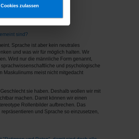
Cookies zulassen
emeint sind?
int. Sprache ist aber kein neutrales
nken und was wir für möglich halten. Wir
ten. Wird nur die männliche Form genannt,
ch sprachwissenschaftliche und psychologische
n Maskulinums meist nicht mitgedacht
 Geschlecht sie haben. Deshalb wollen wir mit
chtbar machen. Damit können wir einen
tereotype Rollenbilder aufbrechen. Das
zu repräsentieren und Sprache so einzusetzen,