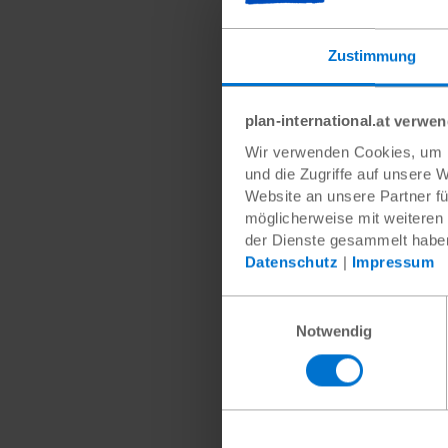
Zustimmung
plan-international.at verwe
Wir verwenden Cookies, um I
und die Zugriffe auf unsere 
Um die
Website an unsere Partner fü
gibt e
möglicherweise mit weiteren
der Dienste gesammelt habe
Bei Pl
Datenschutz
|
Impressum
ausein
zum Be
Einwilligungsauswahl
Sprach
Notwendig
werden
Das je
Person
das Sy
dies d