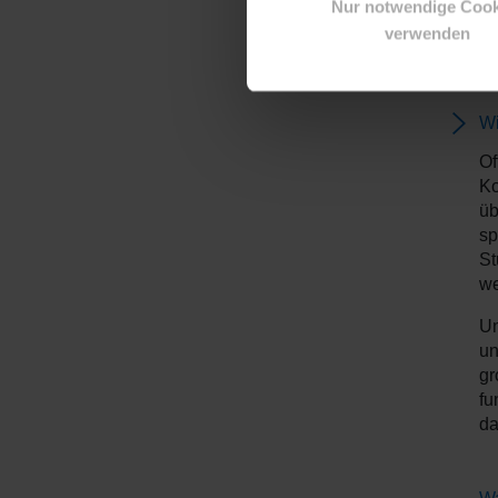
Nur notwendige Cook
verwenden
FA
Wi
Of
Ko
üb
sp
St
we
Un
un
gr
fu
da