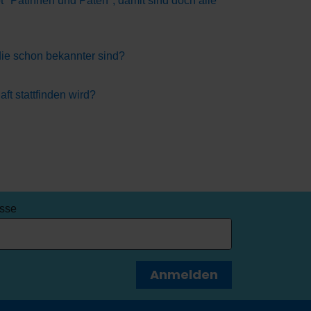
 "Patinnen und Paten", damit sind doch alle
die schon bekannter sind?
t stattfinden wird?
esse
Anmelden