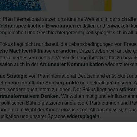
 Plan International setzen uns für eine Welt ein, in der sich all
lechterspezifischen Erwartungen
entfalten und entwickeln k
ngleichheit und Geschlechtergerechtigkeit spiegelt sich in all
Fokus liegt nicht nur darauf, die Lebensbedingungen von Frau
che Machtverhältnisse verändern
. Dazu streben wir an, die 
n zu verbessern und die Verwirklichung ihrer Rechte zu bewirk
sation auch in der
Art unserer Kommunikation
wiederzuerken
ue Strategie
von Plan International Deutschland entwickelt uns
teln
neue inhaltliche Schwerpunkte
und bekräftigen unseren A
gen, sondern auch intern zu leben. Der Fokus liegt noch
stärker
rtransformativem Denken
. Wir wollen mutig und einflussneh
r politischen Bühne platzieren und unsere Partner:innen und Pat
ungen zum Wohl der Kinder einzusetzen. All das muss sich auch
ikation und unserer Sprache
widerspiegeln.
r verwenden den Doppelpun