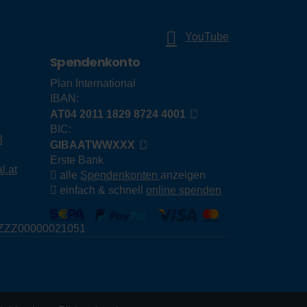
YouTube
Spendenkonto
Plan International
IBAN:
AT04 2011 1829 8724 4001
BIC:
3
GIBAATWWXXX
Erste Bank
l.at
alle
Spendenkonten
anzeigen
einfach & schnell
online spenden
E79ZZZ00000021051