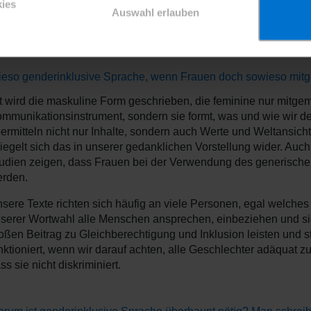
ies
Auswahl erlauben
Qs: Genderinklusive Sprache
eso genderinklusive Sprache, wenn Frauen doch sowieso mitg
t wird die maskuline Form geschrieben, die feminine nur mitgeme
mmunikationsinstrument, sondern sie formt, was und wie wir de
ermitteln nicht nur Inhalte, sondern auch Werte und Weltansich
iegelt sich das in unserer gedanklichen Vorstellung wider. Au
udien zeigen, dass Frauen bei der Verwendung des generische
rden.
sere Texte richten sich häufig an viele Personen, egal welches
serer Wortwahl alle Menschen ansprechen, einbeziehen und si
oßen Beitrag zu Gleichberechtigung und Inklusion leisten und s
nktioniert, wenn wir darauf achten, alle Geschlechter adäquat 
ss sie nicht diskriminiert.