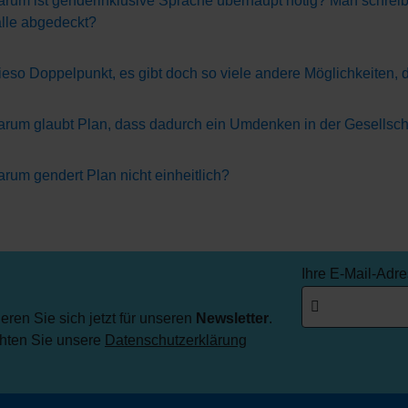
rum ist genderinklusive Sprache überhaupt nötig? Man schreibt
lle abgedeckt?
eso Doppelpunkt, es gibt doch so viele andere Möglichkeiten, 
rum glaubt Plan, dass dadurch ein Umdenken in der Gesellschaf
rum gendert Plan nicht einheitlich?
Ihre E-Mail-Adr
ren Sie sich jetzt für unseren
Newsletter
.
chten Sie unsere
Datenschutzerklärung