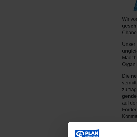
Wir von
gesch
Chance
Unser 
unglei
Mädche
Organi
Die
ne
vermit
zu tra
gende
auf de
Forder
Kommun
Wi