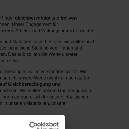
e Kinder
gleichberechtigt
und
frei von
önnen. Unser Engagement für
 unseren Arbeits- und Wirkungsbereichen wider.
en und Mädchen zu verbessern, wir wollen auch
gesellschaftliche Stellung von Frauen und
en. Deshalb sollten die Werte unserer
nen sein.
er bisheriges Selbstverständnis weiter. Wir
nspruch, unsere Werte nicht nur nach außen
 auf Gleichberechtigung und
mend sein. Wir wollen unsere Überzeugungen
:innen anregen, sich für unsere inhaltlichen
 in unseren Materialien, unserer
kt