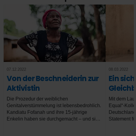
07.12.2022
08.03.2022
Von der Beschneiderin zur
Ein sic
Aktivistin
Gleich
Die Prozedur der weiblichen
Mit dem Laun
Genitalverstümmelung ist lebensbedrohlich.
Equal“-Kollek
Kandiatu Fofanah und ihre 15-jährige
Deutschland 
Enkelin haben sie durchgemacht – und sind
Statement f
fest entschlossen, dieser Praktik in Sierra
Allgemeinen
Leone ein Ende zu setzen.
Besonderen