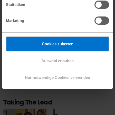
Statistiken
Marketing
Einen wichtigen Beitrag für unsere Vision leistet auch
unsere globale Kampagne für echte Gleichberechtigung
Cookies zulassen
„Girls Get Equal“. Mit dieser machen wir auf die Bedürfnisse
und Interessen von Mädchen und Frauen aufmerksam und
fordern gleiche Chancen und gleiche Möglichkeiten -
Auswahl erlauben
überall auf der Welt, in allen Bereichen. Mädchen und junge
Frauen sollen als Führungskräfte, Wegbereiterinnen und
Nur notwendige Cookies verwenden
aktive Mitglieder der Gesellschaft geschätzt und in ihrem
Einsatz für gesellschaftlichen Wandel unterstützt werden.
Taking The Lead