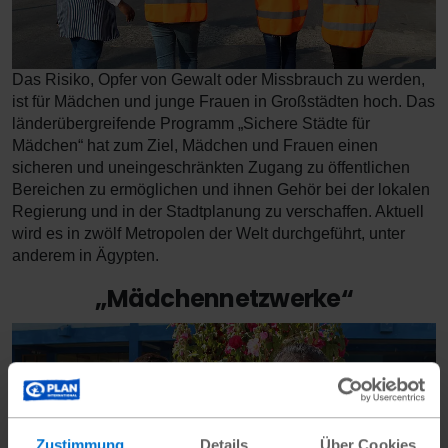
Das Risiko, Opfer von Gewalt oder Missbrauch zu werden,
ist für Mädchen und junge Frauen in Großstädten hoch. Das
länderübergreifende Programm „Sichere Städte für
Mädchen“ hat zum Ziel, Mädchen und Frauen einen
sicheren und uneingeschränkten Zugang zu öffentlichen
Bereichen zu ermöglichen und ihnen Gehör bei der lokalen
Regierung und in der Stadtplanung zu verschaffen. Aktuell
wird es in zwölf Metropolen der Welt durchgeführt, unter
anderem in Ägypten.
„Mädchennetzwerke“
Zustimmung
Details
Über Cookies