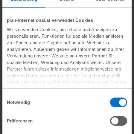
plan-international.at verwendet Cookies
Wir verwenden Cookies, um Inhalte und Anzeigen zu
personalisieren, Funktionen für soziale Medien anbieten
Bei unserem Regionalprojekt „Mädchen-Netzwerke:
zu können und die Zugriffe auf unsere Website zu
Gemeinsam sind wir stark“ in Lateinamerika arbeiten wir mit
analysieren. Außerdem geben wir Informationen zu Ihrer
Jugendorganisationen zusammen. Der Fokus liegt dabei
Verwendung unserer Website an unsere Partner für
auf Guatemala und Peru, wo jeweils über 1.000
soziale Medien, Werbung und Analysen weiter. Unsere
Jugendliche an den Projektaktivitäten teilnehmen. Ziel ist
Partner führen diese Informationen möglicherweise mit
es, indigenen Mädchen und jungen Frauen Mittel und
weiteren Daten zusammen, die Sie ihnen bereitgestellt
Fähigkeiten an die Hand zu geben, damit sie ihre Rechte
haben oder die sie im Rahmen Ihrer Nutzung der Dienste
und politische Teilhabe einfordern können.
gesammelt haben.
Girls Get Equal
Datenschutz
|
Impressum
Einwilligungsauswahl
Notwendig
Präferenzen