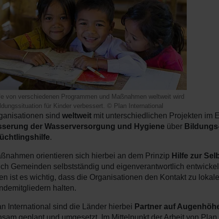
lfe von verschiedenen Programmen und Maßnahmen weltweit wird
ldungssituation für Kinder verbessert. © Plan International
rganisationen sind
weltweit
mit unterschiedlichen Projekten im 
sserung der Wasserversorgung und Hygiene
über
Bildungs
üchtlingshilfe
.
ßnahmen orientieren sich hierbei an dem Prinzip
Hilfe zur Sel
ich Gemeinden selbstständig und eigenverantwortlich entwickel
en ist es wichtig, dass die Organisationen den Kontakt zu lok
demitgliedern halten.
an International sind die Länder hierbei
Partner auf Augenhöh
sam geplant und umgesetzt. Im Mittelpunkt der Arbeit von Plan