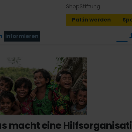
Shop
Stiftung
Pat:in werden
Sp
n
Informieren
s macht eine Hilfsorganisat