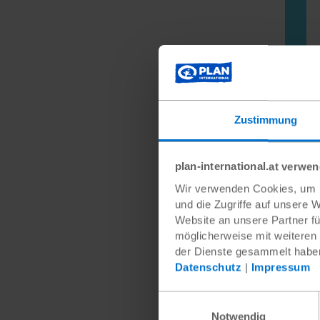
Damit 
Zustimmung
beispi
Schaue
Bevölk
plan-international.at verwe
welche
Wir verwenden Cookies, um I
und die Zugriffe auf unsere 
Ko
Website an unsere Partner fü
Unabhä
möglicherweise mit weiteren
Am Anf
der Dienste gesammelt habe
Projek
Datenschutz
|
Impressum
Bedeut
effekti
Einwilligungsauswahl
einen k
Notwendig