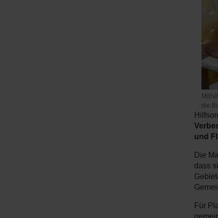
Mithi
die Bi
Hilfso
Verbe
und Fl
Die Ma
dass s
Gebiet
Gemein
Für Pl
gemein