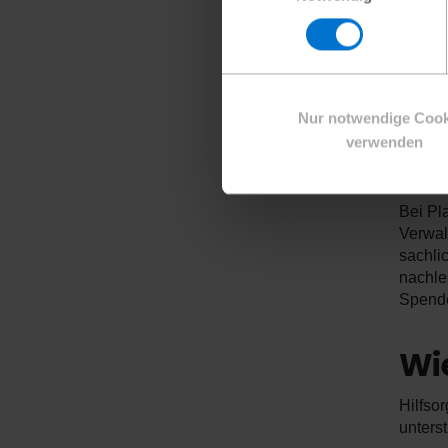
Anerka
Sie arb
Ihre w
Nur notwendige Cook
Es geh
verwenden
für We
muss
Bei Pl
Verwal
sachli
nachle
Spend
Wi
Hilfso
unterst