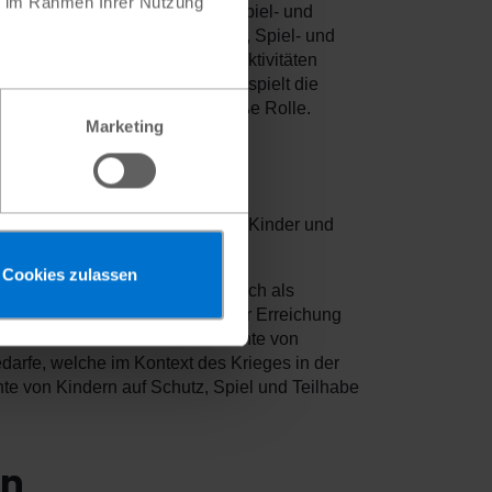
ie im Rahmen Ihrer Nutzung
 allem die Bereitstellung von Spiel- und
en bieten die Möglichkeit dazu, Spiel- und
eren zu können. Kindgerechte Aktivitäten
kompetenzen zu stärken. Dabei spielt die
erbringungen ebenfalls eine große Rolle.
Marketing
f Schutz, Spiel und Teilhabe für Kinder und
Cookies zulassen
re Potenziale zu entfalten und sich als
 einzubringen. Die Grundlage zur Erreichung
Kennen und Einfordern ihrer Rechte von
edarfe, welche im Kontext des Krieges in der
hte von Kindern auf Schutz, Spiel und Teilhabe
un