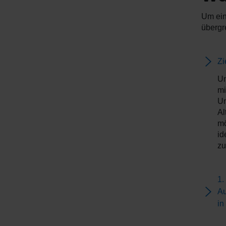
Um ein
übergr
Zi
Um
mi
Un
Al
mö
id
zu
1.
Au
in