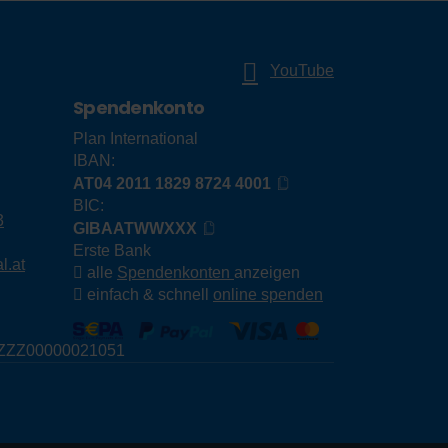
YouTube
Spendenkonto
Plan International
IBAN:
AT04 2011 1829 8724 4001
BIC:
3
GIBAATWWXXX
Erste Bank
l.at
alle
Spendenkonten
anzeigen
einfach & schnell
online spenden
E79ZZZ00000021051