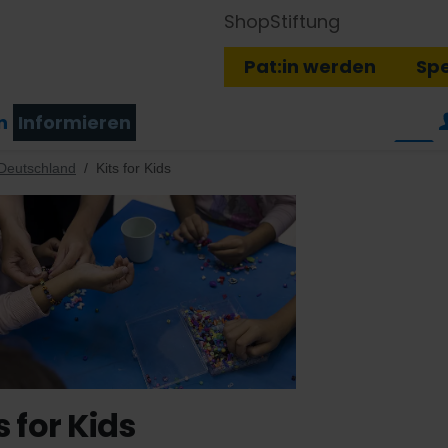
Shop
Stiftung
Pat:in werden
Sp
n
Informieren
 Deutschland
Kits for Kids
s for Kids