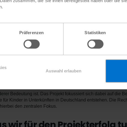
 Daten zusammen, die Sie ihnen bereitgestellt haben oder die s
n positives Sicherheitsempfinden wiedererlangen zu können. Vor
n.
klungsmaterial im Rahmen von niedrigschwelligen Spielangebot
ationsverhalten nach belastenden Erlebnissen wieder normalisi
, Stresslevel zu reduzieren sowie Ausdrucks- und Verarbeitungs
ngsarbeit von Eltern und Akteur:innen öffentlich-rechtlicher Unt
Präferenzen
Statistiken
ere Projektziele
uptziel dieses Projektes trägt dazu bei, die UN-Kinderrechte au
iche in öffentlich-rechtlicher Unterbringung zu stärken.
ies
Auswahl erlauben
soll erreicht werden, dass Kinder eine reale Chance erhalten, ih
bewusste Mitglieder der Gesellschaft in das soziale Geschehen
 Ziels ist das Aufwachsen in Sicherheit und Würde, wofür das 
erer Bedeutung ist. Das Projekt fokussiert sich dabei auf die B
e für Kinder in Unterkünften in Deutschland entstehen. Die Rec
 hierbei den zentralen Fokus.
 wir für den Projekterfolg t