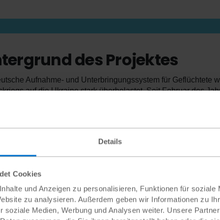
ntergrund des Projektes
utsche Aufnahme- und Unterbringungssystem für Geflüchtete wa
skriegs auf die Ukraine stark überbelastet. Seit Februar des Jah
en aus der Ukraine geflohen. Dadurch, dass Männern im Alter vo
 primär Frauen und Kinder zu den geflüchteten Menschen.
sind vor allem Kinder vielzähligen psychosozialen Belastungen 
rke und familiärer Strukturen. Ebenso stellt die Sorge um zur
Details
ach der Flucht wiegen diese für die Entwicklung der Kinder u
aktoriellen Spannungen, zu denen beispielsweise Bedingungen 
ndet Cookies
ichen Einfluss auf die Entfaltung des Familienlebens. Bereits
ume oder wenige Rückzugs- und Beschäftigungsmöglichkeiten 
nhalte und Anzeigen zu personalisieren, Funktionen für soziale
schutzsuchender Ukrainer:innen weiter verstärkt.
Website zu analysieren. Außerdem geben wir Informationen zu I
r soziale Medien, Werbung und Analysen weiter. Unsere Partner
er solchen Notsituation bedarf es insbesondere für Kinder an nie