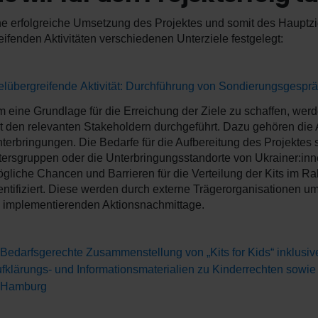
e erfolgreiche Umsetzung des Projektes und somit des Hauptzi
eifenden Aktivitäten verschiedenen Unterziele festgelegt:
elübergreifende Aktivität: Durchführung von Sondierungsgespr
 eine Grundlage für die Erreichung der Ziele zu schaffen, wer
t den relevanten Stakeholdern durchgeführt. Dazu gehören die Ak
terbringungen. Die Bedarfe für die Aufbereitung des Projektes s
tersgruppen oder die Unterbringungsstandorte von Ukrainer:in
gliche Chancen und Barrieren für die Verteilung der Kits im R
entifiziert. Diese werden durch externe Trägerorganisationen um
 implementierenden Aktionsnachmittage.
 Bedarfsgerechte Zusammenstellung von „Kits for Kids“ inklusiv
fklärungs- und Informationsmaterialien zu Kinderrechten sow
 Hamburg