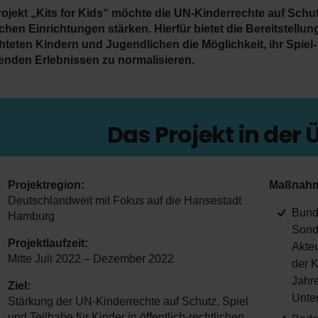
ojekt „Kits for Kids“ möchte die UN-Kinderrechte auf Schutz,
ichen Einrichtungen stärken. Hierfür bietet die Bereitstellu
hteten Kindern und Jugendlichen die Möglichkeit, ihr Spiel
enden Erlebnissen zu normalisieren.
Das Projekt in der 
Projektregion:
Maßnahm
Deutschlandweit mit Fokus auf die Hansestadt
Bund
Hamburg
Sond
Projektlaufzeit:
Akteu
Mitte Juli 2022 – Dezember 2022
der K
Jahre
Ziel:
Unte
Stärkung der UN-Kinderrechte auf Schutz, Spiel
und Teilhabe für Kinder in öffentlich-rechtlichen