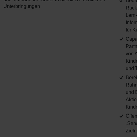
Beda
Unterbringungen
Rucks
Lern-
Infor
für K
Capac
Partn
von 
Kinde
und T
Berei
Rahm
und 
Akti
Kind
Öffen
„Sens
Zielg