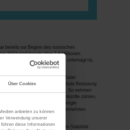
r bereits vor Beginn des russischen
res 2022 sind bereits über 7,8 Millionen
n 18 – 60 Jahren die Ausreise untersagt ist,
ausgesetzt, wie dem Verlust sozialer
ückgelassene Verwandte eine zentrale Belastung
Über Cookies
nd Jugendlichen besonders schwer. So nehmen
in Erstaufnahme- und Folgeunterkünfte zählen,
 bestehende Problematiken wie beengte
für Kinder werden durch den vermehrten
 Medien anbieten zu können
hrer Verwendung unserer
 führen diese Informationen
drigschwelliger Unterstützung, um Stabilität