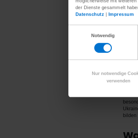
möglicherweise mit weiteren
und ei
der Dienste gesammelt habe
Entwic
Datenschutz
|
Impressum
Explor
helfen
Einwilligungsauswahl
Beratu
Notwendig
Uns
Das Ha
Jugendl
Nur notwendige Cook
verwenden
Damit 
selbst
dieses
besond
Ukrain
bilden
Was