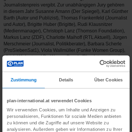
Journalistenpreis vergibt. Zur unabhängigen Jury gehören
in diesem Jahr Susanne Amann (Der Spiegel), Karl Günther
Barth (Autor und Publizist), Thomas Frankenfeld (Journalist
und Autor), Brigitte Huber (Brigitte), Rudi Klausnitzer
(Medienmanager), Christoph Lanz (Thomson Foundation),
Markus Lanz (ZDF), Charlotte Maihoff (RTL Aktuell), Jürgen
Merschmeier (Journalist, Politikberater), Barbara Scherle
(ProSiebenSat1), Viola Wallmüller (Funke Women Group),
Ulrich Wickert und Dr. Werner Bauch (Plan International
Deutschland).
Zustimmung
Details
Über Cookies
Weitere Informationen:
Plan International Deutschland e.V., Kommunikation,
plan-international.at verwendet Cookies
Bramfelder Str. 70, 22305 Hamburg
Wir verwenden Cookies, um Inhalte und Anzeigen zu
Antje Schröder, Pressereferentin, Tel. 040 / 60 77 16-
personalisieren, Funktionen für soziale Medien anbieten
281, presse@plan.de
zu können und die Zugriffe auf unsere Website zu
analysieren. Außerdem geben wir Informationen zu Ihrer