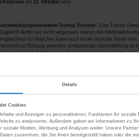
li-Radovan
am
11. Oktober
sein.
sentwicklungsministerin Svenja Schulze
: „Das Thema Geschl
. Zugleich dürfen wir nicht vergessen, warum der Weltmädchen
ngleichheit für Mädchen kann auch heute nicht die Rede sein.
enrecht auf Bildung verwehrt. Umfassende Gleichstellung ist bi
lungspolitische Erfahrung zeigt: Geschlechtergerechtigkeit ist V
schaft und nachhaltige Entwicklung. Die gesamte Gesellschaft pr
en Aktionen wie der Takeover sehr. Ich habe gerne die Tür des E
ld der Betroffenen verstehen kann. Mir kommt es besonders auf
mmene Strukturen aufbrechen und überwinden. Gleich zu Begin
Details
t den Schwerpunkt feministische Entwicklungspolitik gesetzt. Mi
enschen gleichberechtigt am sozialen, politischen und wirtschaf
henrechte wahrnehmen können.“
ndet Cookies
e Resch, Mitglied des Jugendbeirates von Plan Internationa
nhalte und Anzeigen zu personalisieren, Funktionen für soziale
iert, zum Takeover im BMZ
: „Der Takeover ist eine einzigartig
Website zu analysieren. Außerdem geben wir Informationen zu I
k mitzudenken. Wir können und wollen eine aktive Rolle in polit
r soziale Medien, Werbung und Analysen weiter. Unsere Partner
stischen Entwicklungspolitik einnehmen. Deswegen möchte ich
 Daten zusammen, die Sie ihnen bereitgestellt haben oder die s