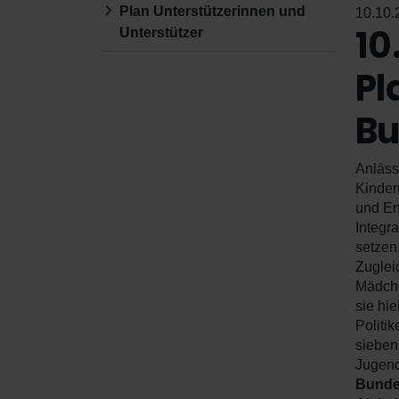
Plan Unterstützerinnen und
10.10.
10
Unterstützer
Pl
Bu
Anläss
Kinder
und En
Integr
setzen
Zuglei
Mädche
sie hie
Politi
sieben
Jugend
Bunde