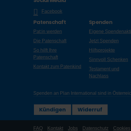
Social Media
Facebook
Patenschaft
Spenden
Pat:in werden
Eigene Spendenakt
Die Patenschaft
Jetzt Spenden
So hilft Ihre
Hilfsprojekte
Patenschaft
Sinnvoll Schenken
Kontakt zum Patenkind
Testament und
Nachlass
Spenden an Plan International sind in Österr
Kündigen
Widerruf
FAQ
Kontakt
Jobs
Datenschutz
Cookies