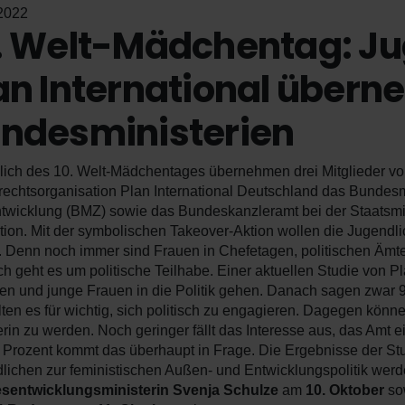
2022
. Welt-Mädchentag: Ju
an International über
ndesministerien
lich des 10. Welt-Mädchentages übernehmen drei Mitglieder v
rechtsorganisation Plan International Deutschland das Bundesm
twicklung (BMZ) sowie das Bundeskanzleramt bei der Staatsminis
ation. Mit der symbolischen Takeover-Aktion wollen die Jugendl
. Denn noch immer sind Frauen in Chefetagen, politischen Ämte
ch geht es um politische Teilhabe. Einer aktuellen Studie von Pl
n und junge Frauen in die Politik gehen. Danach sagen zwar 9
lten es für wichtig, sich politisch zu engagieren. Dagegen könne
kerin zu werden. Noch geringer fällt das Interesse aus, das Amt
 Prozent kommt das überhaupt in Frage. Die Ergebnisse der St
lichen zur feministischen Außen- und Entwicklungspolitik we
sentwicklungsministerin Svenja Schulze
am
10. Oktober
so