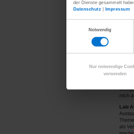
Mitarb
der Dienste gesammelt habe
Datenschutz
|
Impressum
Integr
müssen
Einwilligungsauswahl
Das gi
Notwendig
mehr R
bewuss
ermögl
sonder
Aleyna
Nur notwendige Cook
das Th
verwenden
für un
austau
Gelege
mich a
Lale 
Austau
Themen
als Ve
machen