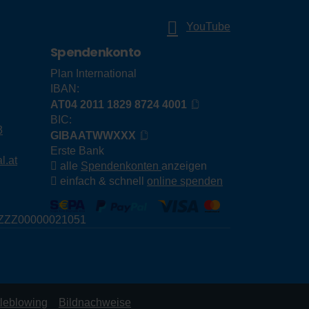
YouTube
Spendenkonto
Plan International
IBAN:
AT04 2011 1829 8724 4001
BIC:
3
GIBAATWWXXX
Erste Bank
l.at
alle
Spendenkonten
anzeigen
einfach & schnell
online spenden
E79ZZZ00000021051
leblowing
Bildnachweise