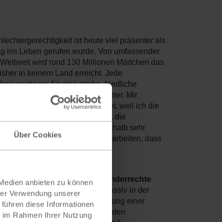
echtergerechtigkeit ist heute viel präsenter als
tag ins Leben gerufen wurde. Von umfassender
 Weltweit wird rund 130 Millionen Mädchen das
sher in keinem Land erreicht. Jede
oraussetzung für eine starke, friedliche
ofitiert von ihr, Frauen wie Männer. Mir
ntwicklungsministeriums geöffnet, weil ich die
 strukturelle Veränderungen an, die
n meiner Amtszeit habe ich deshalb sehr
Über Cookies
t ihr möchte ich weltweit daran arbeiten, dass
tlichen Leben teilhaben und ihre
l Deutschland, der sich für Kinderrechte
 Medien anbieten zu können
e Möglichkeit Jugend nicht nur passiv in der
hrer Verwendung unserer
ischen Prozessen wie der Einführung einer
 führen diese Informationen
 im persönlichen Austausch mit den
ie im Rahmen Ihrer Nutzung