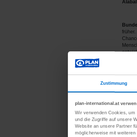
Alaba
Bunde
früher
Chance
Mensch
entwick
Gesell
gefall
Ungedu
überko
Zustimmung
bewuss
alle M
Mensc
plan-international.at verwe
Henrik
Wir verwenden Cookies, um I
engag
und die Zugriffe auf unsere 
Politi
Website an unsere Partner fü
Femini
möglicherweise mit weiteren