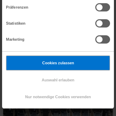
Präferenzen
Statistiken
Marketing
Tansania
Cookies zulassen
Foto
© Sala Lewis/Plan International
Auswahl erlauben
JPG
5507x3670 px
1,53 MB
Herunterladen
Nur notwendige Cookies verwenden