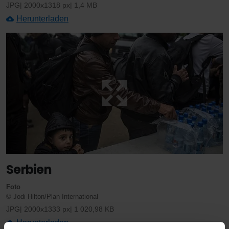
JPG
2000x1318 px
1,4 MB
Herunterladen
Serbien
Foto
© Jodi Hilton/Plan International
JPG
2000x1333 px
1 020,98 KB
Herunterladen