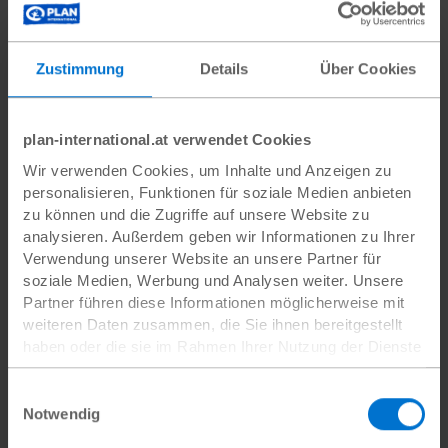
Zustimmung
Details
Über Cookies
plan-international.at verwendet Cookies
Wir verwenden Cookies, um Inhalte und Anzeigen zu
personalisieren, Funktionen für soziale Medien anbieten
zu können und die Zugriffe auf unsere Website zu
analysieren. Außerdem geben wir Informationen zu Ihrer
Verwendung unserer Website an unsere Partner für
Tansania
soziale Medien, Werbung und Analysen weiter. Unsere
Partner führen diese Informationen möglicherweise mit
Foto
weiteren Daten zusammen, die Sie ihnen bereitgestellt
© Sala Lewis/Plan International
haben oder die sie im Rahmen Ihrer Nutzung der Dienste
JPG
2000x1333 px
1,35 MB
gesammelt haben.
Herunterladen
Datenschutz
|
Impressum
Einwilligungsauswahl
Notwendig