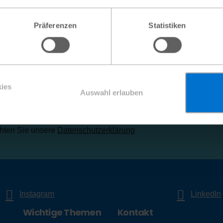
erten Zielen für nachhaltige Entwicklung im Blick: Die verbesse
nur die Gesundheit und das Wohlergehen der Betroffenen stärk
Präferenzen
Statistiken
echtergerechtigkeit ermöglichen.
k zur Übersicht
ies
Auswahl erlauben
Ihre E-Mail-Adr
ren Sie sich jetzt für unseren
Newsletter
.
chten Sie unsere
Datenschutzerklärung
Instagram
LinkedIn
Wichtige Themen
Kontakt