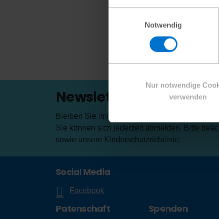
defini
Einwilligungsauswahl
nicht 
Notwendig
Geschl
Zurüc
Nur notwendige Cook
Newsletter!
verwenden
Bleiben Sie immer auf dem Laufenden: Registrie
Sie können sich jederzeit abmelden. Bitte bea
sowie unsere
Kinderschutzrichtlinie
.
Social Media
Facebook
Patenschaft
Spenden