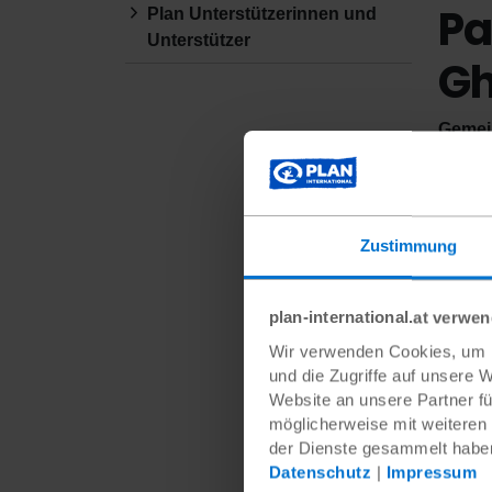
Pa
Plan Unterstützerinnen und
Unterstützer
G
Gemein
Famili
Mit ei
Wasser
Engage
Zustimmung
In 20 
mit de
plan-international.at verwe
wir Br
Wir verwenden Cookies, um I
Gesund
und die Zugriffe auf unsere 
Das Pr
Website an unsere Partner fü
Ghana 
möglicherweise mit weiteren
konnte
der Dienste gesammelt habe
Datenschutz
|
Impressum
Durch 