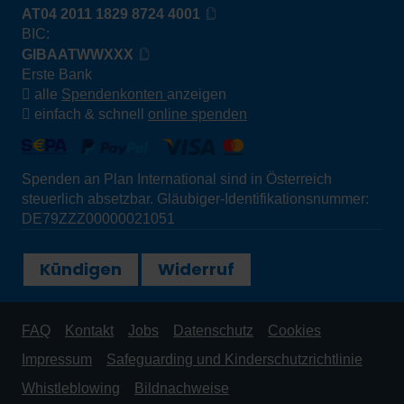
AT04 2011 1829 8724 4001
BIC:
GIBAATWWXXX
Erste Bank
alle
Spendenkonten
anzeigen
einfach & schnell
online spenden
Spenden an Plan International sind in Österreich
steuerlich absetzbar. Gläubiger-Identifikationsnummer:
DE79ZZZ00000021051
Kündigen
Widerruf
FAQ
Kontakt
Jobs
Datenschutz
Cookies
Impressum
Safeguarding und Kinderschutzrichtlinie
Whistleblowing
Bildnachweise