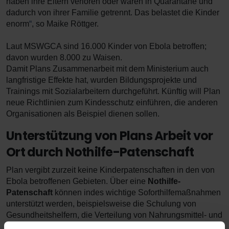
haben ihre Eltern verloren oder waren in Quarantäne und
dadurch von ihrer Familie getrennt. Das belastet die Kinder
enorm
“
, so Maike Röttger.
Laut MSWGCA sind 16.000 Kinder von Ebola betroffen;
davon wurden 8.000 zu Waisen.
Damit Plans Zusammenarbeit mit dem Ministerium auch
langfristige Effekte hat, wurden Bildungsprojekte und
Trainings mit Sozialarbeitern durchgeführt. Künftig will Plan
neue Richtlinien zum Kindesschutz einführen, die anderen
Organisationen als Beispiel dienen sollen.
Unterstützung von Plans Arbeit vor
Ort durch Nothilfe-Patenschaft
Plan vergibt zurzeit keine Kinderpatenschaften in den von
Ebola betroffenen Gebieten. Über eine
Nothilfe-
Patenschaft
können indes wichtige Soforthilfemaßnahmen
unterstützt werden, beispielsweise die Schulung von
Gesundheitshelfern, die Verteilung von Nahrungsmittel- und
Hygiene-Kits oder die Durchführung von