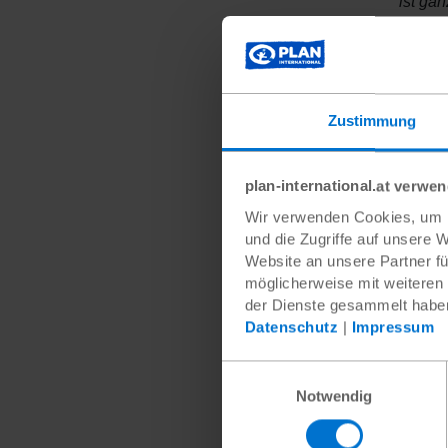
ist gan
teilzu
Kr
Zwar s
Zustimmung
Sportl
schnel
Ehrung
plan-international.at verwe
„Beim 
Wir verwenden Cookies, um I
Kategor
und die Zugriffe auf unsere 
ausgef
Website an unsere Partner fü
unsere
möglicherweise mit weiteren
der Dienste gesammelt habe
Auch d
Datenschutz
|
Impressum
Aktion
Teilne
konnte
Einwilligungsauswahl
Notwendig
Es geh
sportl