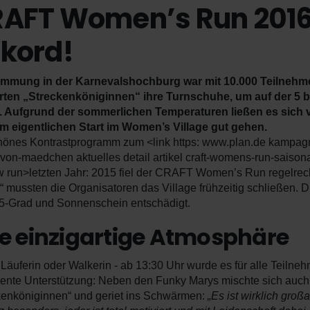
AFT Women’s Run 2016
kord!
immung in der Karnevalshochburg war mit 10.000 Teilnehme
ten „Streckenköniginnen“ ihre Turnschuhe, um auf der 5 bi
 Aufgrund der sommerlichen Temperaturen ließen es sich v
m eigentlichen Start im Women’s Village gut gehen.
hönes Kontrastprogramm zum <link https: www.plan.de kampagne
-von-maedchen aktuelles detail artikel craft-womens-run-saiso
 run>letzten Jahr: 2015 fiel der CRAFT Women’s Run regelre
o“ mussten die Organisatoren das Village frühzeitig schließen.
25-Grad und Sonnenschein entschädigt.
ne einzigartige Atmosphäre
 Läuferin oder Walkerin - ab 13:30 Uhr wurde es für alle Teilneh
ente Unterstützung: Neben den Funky Marys mischte sich auch 
kenköniginnen“ und geriet ins Schwärmen:
„Es ist wirklich groß