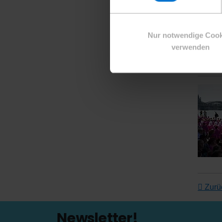
Ein Mu
Becaus
CRAFT 
Nur notwendige Cook
zur>Be
verwenden
Zurüc
Newsletter!