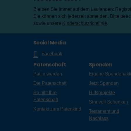
Bleiben Sie immer auf dem Laufenden: Registrie
Sie können sich jederzeit abmelden. Bitte bea
sowie unsere
Kinderschutzrichtlinie
.
Social Media
Facebook
Patenschaft
Spenden
Pat:in werden
Eigene Spendenakt
Die Patenschaft
Jetzt Spenden
So hilft Ihre
Hilfsprojekte
Patenschaft
Sinnvoll Schenken
Kontakt zum Patenkind
Testament und
Nachlass