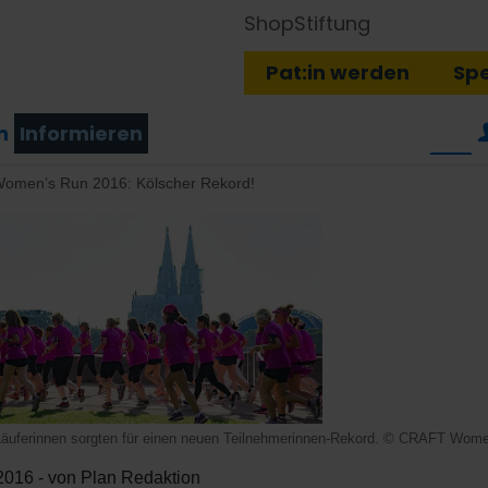
Shop
Stiftung
Pat:in werden
Sp
n
Informieren
men’s Run 2016: Kölscher Rekord!
Läuferinnen sorgten für einen neuen Teilnehmerinnen-Rekord. © CRAFT Women
2016 - von Plan Redaktion