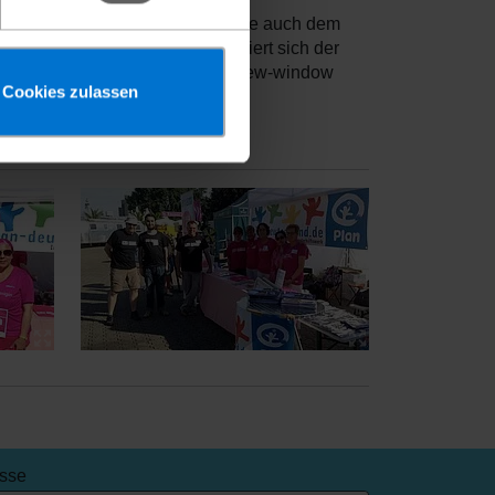
cht entgehen lassen möchte, sollte auch dem
 Abseits der Laufstrecke engagiert sich der
nsrun.de charity external-link-new-window
Cookies zulassen
esse