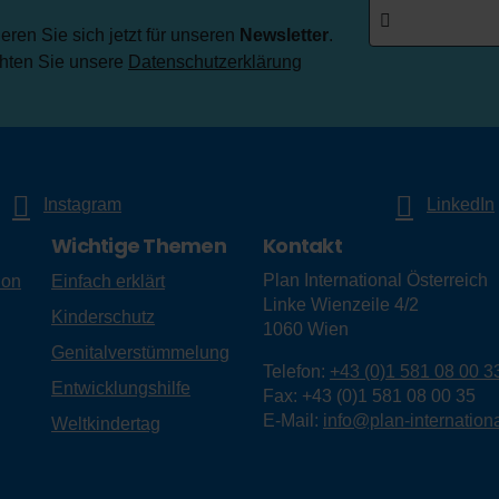
ren Sie sich jetzt für unseren
Newsletter
.
chten Sie unsere
Datenschutzerklärung
Instagram
LinkedIn
Wichtige Themen
Kontakt
Plan International Österreich
ion
Einfach erklärt
Linke Wienzeile 4/2
Kinderschutz
1060
Wien
Genitalverstümmelung
Telefon:
+43 (0)1 581 08 00 3
Entwicklungshilfe
Fax:
+43 (0)1 581 08 00 35
E-Mail:
info@plan-internationa
Weltkindertag