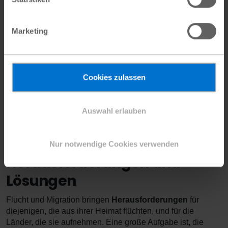
verhindern, dass ganz viele Menschen einwandern. Viele
Staaten möchten aber, dass Menschen mit bestimmten
Berufen einwandern. Das ist häufig der Fall, wenn es im
Marketing
Land nicht genügend Menschen gibt, die diese Arbeit
machen können oder wollen.
Innerhalb der
Europäischen Union
können
Cookies zulassen
Bewohner:innen eines Mitgliedlandes überall hinziehen
und dort arbeiten, auch in einem anderen Mitgliedsland.
Auswahl erlauben
Genfer Flüchtlingskonvention
Nur notwendige Cookies verwenden
Herausforderungen und
Lösungen
Flucht und Migration bringen
Herausforderungen
für
diejenigen, die aus ihrer Heimat flüchten, und für die
Länder, die sie aufnehmen. Eine große Aufgabe ist, die