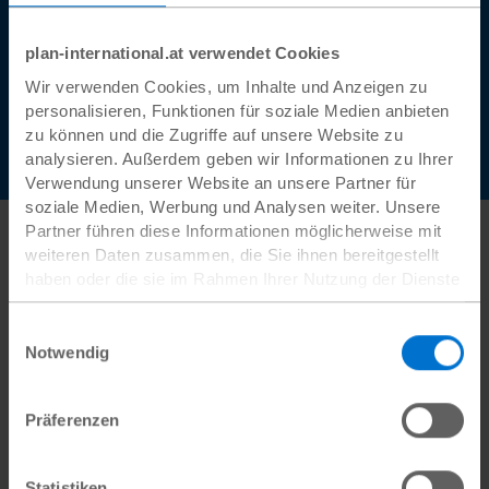
Geflüchtete. Du kannst helfen!
plan-international.at verwendet Cookies
Jetzt informieren
Wir verwenden Cookies, um Inhalte und Anzeigen zu
personalisieren, Funktionen für soziale Medien anbieten
zu können und die Zugriffe auf unsere Website zu
analysieren. Außerdem geben wir Informationen zu Ihrer
Verwendung unserer Website an unsere Partner für
soziale Medien, Werbung und Analysen weiter. Unsere
Partner führen diese Informationen möglicherweise mit
Regeln und Vorgaben für
weiteren Daten zusammen, die Sie ihnen bereitgestellt
haben oder die sie im Rahmen Ihrer Nutzung der Dienste
Flucht und Migration
gesammelt haben.
Datenschutz
|
Impressum
Einwilligungsauswahl
Notwendig
Präferenzen
Migration regeln die Länder sehr
unterschiedlich
. Durch
Gesetze und Regelungen versuchen die Staaten,
internationale Migration zu steuern
. Sie wollen
Statistiken