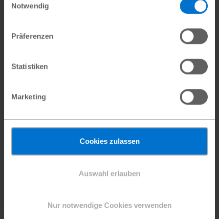
Kawsara, 15: “Wir müssen alle
Notwendig
umdenken, um uns zu schützen”
Präferenzen
Statistiken
Marketing
Cookies zulassen
Auswahl erlauben
Nur notwendige Cookies verwenden
Kawsara (15) hat in den Plan
Informationsveranstaltungen gelernt,