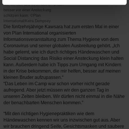
wie sie sich und ihren kleinen Bruder
besser vor einer Ansteckung
schützen kann. ©Plan
International/Keira Dempsey.
Die fünfzehnjährige Kawsara hat zum ersten Mal in einer
von Plan International organisierten
Informationsveranstaltung zum Thema Hygiene von dem
Coronavirus und seiner globalen Ausbreitung gehört. „Ich
habe gelernt, wie ich durch richtiges Händewaschen und
Social Distancing das Risiko einer Ansteckung klein halten
kann. Außerdem habe ich Tipps zum Umgang mit Kindern
in der Krise bekommen, die mir helfen, besser auf meinen
kleinen Bruder aufzupassen.“
“Das Leben im Camp war schon vorher nicht gerade
aufregend. Aber jetzt müssen wir den ganzen Tag in
unseren Zelten bleiben. Wir dürfen nicht einmal in die Nähe
der benachbarten Menschen kommen.”
“Mit den richtigen Hygienepraktiken wie dem
Händewaschen kennen wir uns inzwischen gut aus. Aber
wir brauchen dringend Seife, Gesichtsmasken und saubere