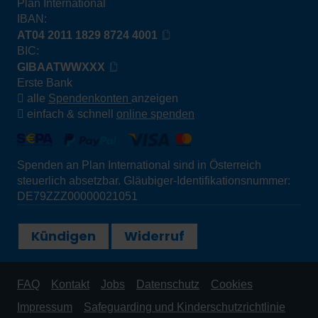
Plan International
IBAN:
AT04 2011 1829 8724 4001
BIC:
GIBAATWWXXX
Erste Bank
alle
Spendenkonten
anzeigen
einfach & schnell
online spenden
Spenden an Plan International sind in Österreich
steuerlich absetzbar. Gläubiger-Identifikationsnummer:
DE79ZZZ00000021051
Kündigen
Widerruf
FAQ
Kontakt
Jobs
Datenschutz
Cookies
Impressum
Safeguarding und Kinderschutzrichtlinie