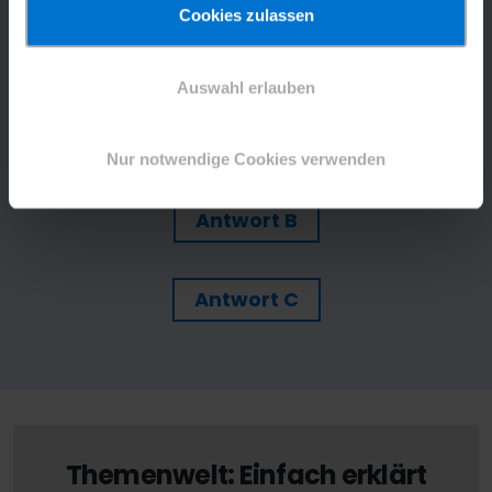
B
: Ja, die Heirat vor dem 18. Lebensjahr verstößt
Cookies zulassen
gegen die Kinderrechte.
C
: Weiß ich nicht.
Auswahl erlauben
Antwort A
Nur notwendige Cookies verwenden
Antwort B
Antwort C
Themenwelt: Einfach erklärt