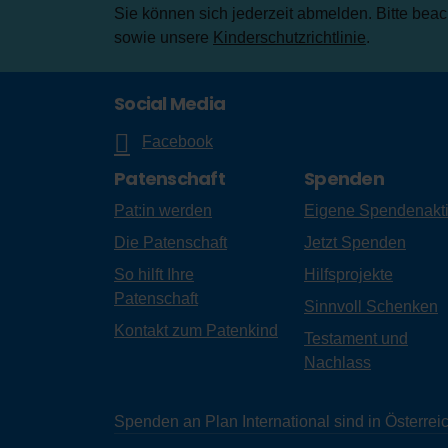
Sie können sich jederzeit abmelden. Bitte bea
sowie unsere
Kinderschutzrichtlinie
.
Social Media
Facebook
Patenschaft
Spenden
Pat:in werden
Eigene Spendenakt
Die Patenschaft
Jetzt Spenden
So hilft Ihre
Hilfsprojekte
Patenschaft
Sinnvoll Schenken
Kontakt zum Patenkind
Testament und
Nachlass
Spenden an Plan International sind in Österr