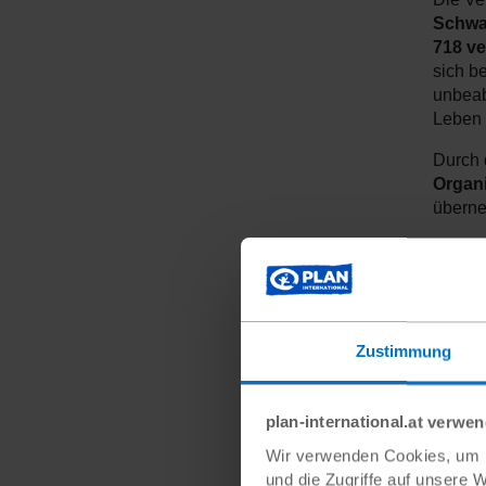
Schwa
718 ve
sich be
unbeab
Leben b
Durch 
Organi
überne
Wir bi
Dr
au
d
Zustimmung
di
ge
plan-international.at verwe
Eine s
Wir verwenden Cookies, um I
gesund
und die Zugriffe auf unsere 