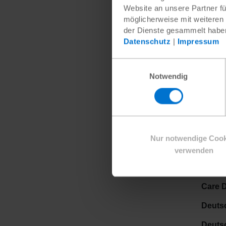
Website an unsere Partner fü
Wir da
möglicherweise mit weiteren
der Dienste gesammelt habe
Mit fr
Datenschutz
|
Impressum
Deuts
Einwilligungsauswahl
Notwendig
action
Aktio
Ärzte 
Nur notwendige Cook
Ärzte 
verwenden
Better
Care 
Deutsc
Deutsc