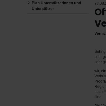
Plan Unterstützerinnen und
28.08.
Of
Unterstützer
Ve
Vernic
Sehr g
sehr g
sehr g
wir, e
Verhüt
Progra
Regier
nach F
sind.
Die Ve