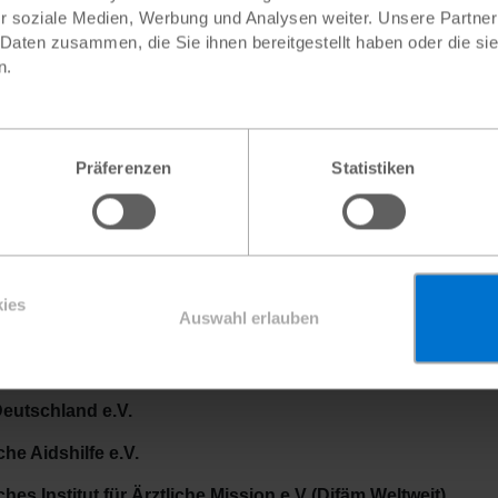
r soziale Medien, Werbung und Analysen weiter. Unsere Partner
nken Ihnen vorab für Ihren Einsatz und stehen Ihnen jederzeit 
 Daten zusammen, die Sie ihnen bereitgestellt haben oder die s
n.
eundlichen Grüßen
che Stiftung Weltbevölkerung (DSW)
, im Namen der zeichne
Präferenzen
Statistiken
 medeor e.V.
nsbündnis gegen Aids e.V.
der Welt e.V.
ies
Auswahl erlauben
ohne Grenzen e.V.
 Birth Control e.V.
Deutschland e.V.
he Aidshilfe e.V.
hes Institut für Ärztliche Mission e.V (Difäm Weltweit)