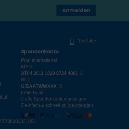
Anmelden
YouTube
Spendenkonto
Plan International
IBAN:
AT04 2011 1829 8724 4001
BIC:
3
GIBAATWWXXX
Erste Bank
l.at
alle
Spendenkonten
anzeigen
einfach & schnell
online spenden
E79ZZZ00000021051