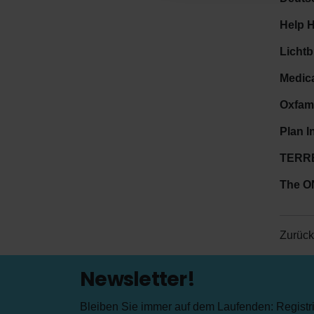
Help H
Lichtb
Medica
Oxfam
Plan I
TERRE
The O
Zurück
Newsletter!
Bleiben Sie immer auf dem Laufenden: Registrie