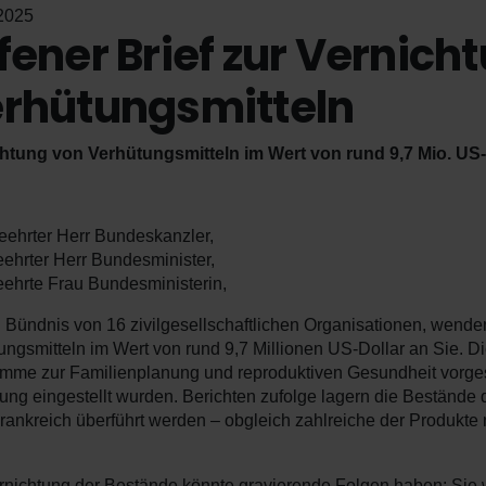
2025
fener Brief zur Vernich
rhütungsmitteln
htung von Verhütungsmitteln im Wert von rund 9,7 Mio. US
eehrter Herr Bundeskanzler,
eehrter Herr Bundesminister,
eehrte Frau Bundesministerin,
in Bündnis von 16 zivilgesellschaftlichen Organisationen, wend
ungsmitteln im Wert von rund 9,7 Millionen US-Dollar an Sie. D
mme zur Familienplanung und reproduktiven Gesundheit vorges
ung eingestellt wurden. Berichten zufolge lagern die Bestände 
rankreich überführt werden – obgleich zahlreiche der Produkte n
rnichtung der Bestände könnte gravierende Folgen haben: Sie