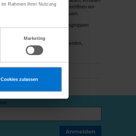
ugendliche, darunter 70 junge Frauen, erhalten
ie im Rahmen Ihrer Nutzung
ten Trainings und Startpaketen eröffnen wir
 berufliche Perspektiven aufzubauen.
en Gemeinden: Spar- und Darlehensgruppen
 vor Ort nachhaltig verbessert.
Marketing
Gemeinden widerstandsfähiger werden,
ukunftschancen erhalten.
Cookies zulassen
esse
Anmelden