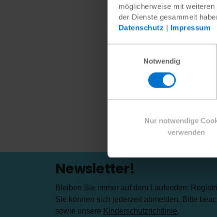
Ein be
möglicherweise mit weiteren
Zugang
der Dienste gesammelt habe
ihnen 
Datenschutz
|
Impressum
Darübe
Einwilligungsauswahl
werden 
Notwendig
Mit de
wirtsc
Nur notwendige Cook
verwenden
Zurüc
Newsletter!
Bleiben Sie immer auf dem Laufenden: Registrie
Sie können sich jederzeit abmelden. Bitte bea
sowie unsere
Kinderschutzrichtlinie
.