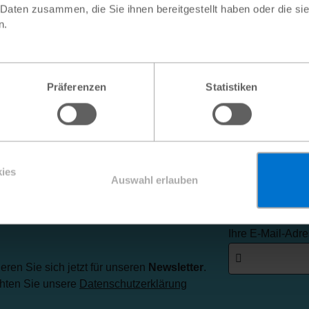
sonderer Fokus liegt auf der Förderung junger Menschen: 110 J
 Daten zusammen, die Sie ihnen bereitgestellt haben oder die s
 zu praxisnahen Berufsausbildungen im Kaffeesektor. Mit geziel
n.
die Möglichkeit, eigenes Einkommen zu erwirtschaften und sich
r hinaus stärken wir die wirtschaftliche Unabhängigkeit in d
gegründet, Kooperativen professionalisiert und die Infrastruktur
Präferenzen
Statistiken
n Maßnahmen möchten Melitta und Plan dazu beitragen, dass 
haftlich gestärkt sind und Frauen sowie junge Menschen neue Z
ies
Auswahl erlauben
k zur Übersicht
Ihre E-Mail-Adr
ren Sie sich jetzt für unseren
Newsletter
.
chten Sie unsere
Datenschutzerklärung