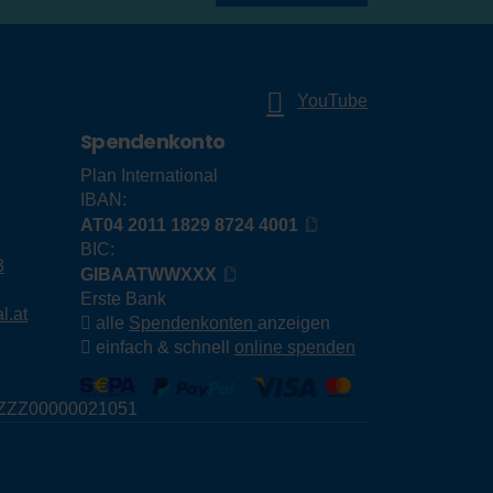
YouTube
Spendenkonto
Plan International
IBAN:
AT04 2011 1829 8724 4001
BIC:
3
GIBAATWWXXX
Erste Bank
l.at
alle
Spendenkonten
anzeigen
einfach & schnell
online spenden
E79ZZZ00000021051