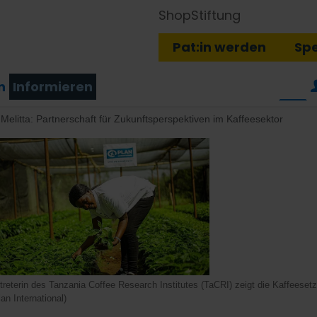
Shop
Stiftung
Pat:in werden
Sp
n
Informieren
Melitta: Partnerschaft für Zukunftsperspektiven im Kaffeesektor
treterin des Tanzania Coffee Research Institutes (TaCRI) zeigt die Kaffeese
lan International)