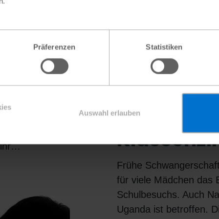
n.
 Kraft
Präferenzen
Statistiken
n
Mit zwei
ule aus
Kindern
den verlassen
ies
zurück ins
Auswahl erlauben
ie sich Sorgen
Klassenz
Doch eine neue
 ihr…
Frühe Schwangerschaft
für viele Mädchen das 
Schulbesuchs. Auch Na
Uganda ist betroffen. D