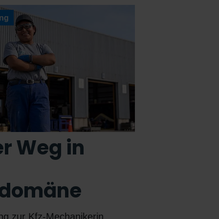
ung
er Weg in
rdomäne
ung zur Kfz-Mechanikerin