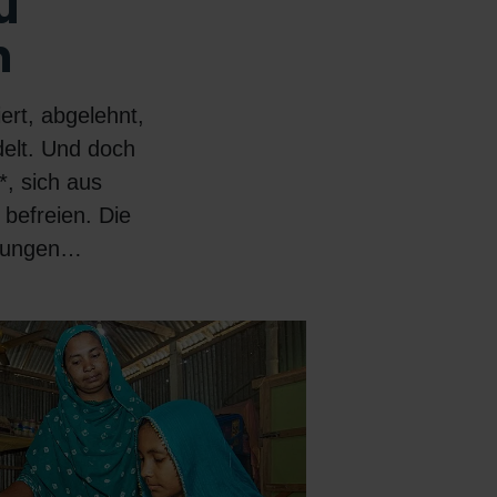
u
n
iert, abgelehnt,
elt. Und doch
*, sich aus
befreien. Die
 jungen…