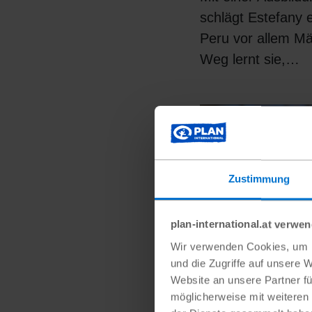
schlägt Estefany e
Peru vor allem Mä
Weg lernt sie,…
#Teilhabe
Zustimmung
plan-international.at verwe
Wir verwenden Cookies, um I
und die Zugriffe auf unsere 
Website an unsere Partner fü
möglicherweise mit weiteren