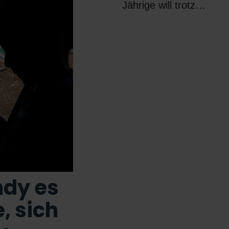
Jährige will trotz…
dy es
, sich