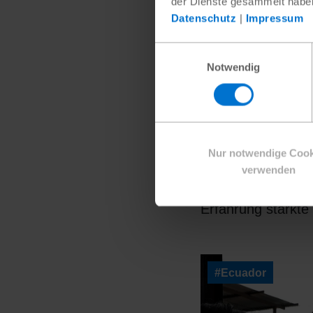
der Dienste gesammelt habe
Von der
Datenschutz
|
Impressum
junger
Einwilligungsauswahl
Notwendig
Stimme
Als Fatou die Sch
finanziellen Grün
Nur notwendige Cook
musste, machte s
verwenden
um ihre Zukunft. 
Erfahrung stärkte
#Ecuador