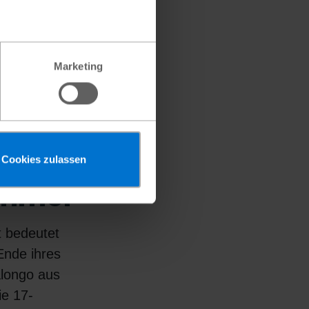
Marketing
Cookies zulassen
immer
 bedeutet
Ende ihres
longo aus
ie 17-