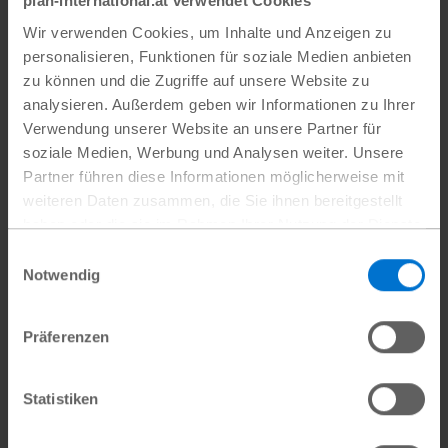
plan-international.at verwendet Cookies
Wir verwenden Cookies, um Inhalte und Anzeigen zu
personalisieren, Funktionen für soziale Medien anbieten
zu können und die Zugriffe auf unsere Website zu
analysieren. Außerdem geben wir Informationen zu Ihrer
Verwendung unserer Website an unsere Partner für
soziale Medien, Werbung und Analysen weiter. Unsere
Partner führen diese Informationen möglicherweise mit
weiteren Daten zusammen, die Sie ihnen bereitgestellt
haben oder die sie im Rahmen Ihrer Nutzung der Dienste
gesammelt haben.
Einwilligungsauswahl
Datenschutz
|
Impressum
Notwendig
Präferenzen
Ohne sie würden sich viele Schüler:innen nicht gut
konzentrieren können
Plan International
Statistiken