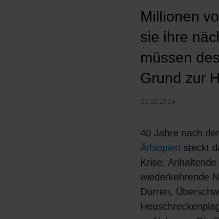
Millionen v
sie ihre nä
müssen desh
Grund zur H
21.12.2024
40 Jahre nach de
Äthiopien
steckt d
Krise. Anhaltende 
wiederkehrende N
Dürren, Übersch
Heuschreckenpla