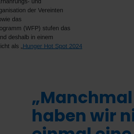
Ernährungs- und
ganisation der Vereinten
owie das
rogramm (WFP) stufen das
and deshalb in einem
cht als „
Hunger Hot Spot 2024
„Manchmal
haben wir n
einmal eine