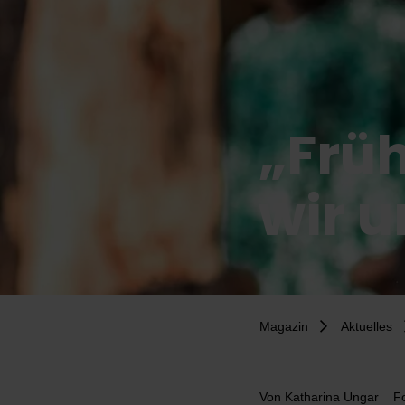
„Frü
wir 
Magazin
Aktuelles
Von
Katharina Ungar
Fo