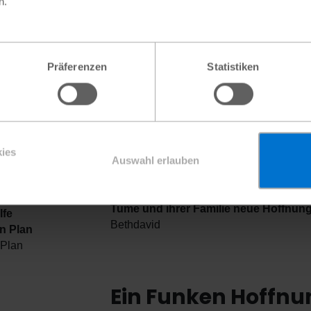
n.
Präferenzen
Statistiken
ies
Auswahl erlauben
Die Ziegen und Haushaltsgegenstände
Tume und ihrer Familie neue Hoffnun
lfe
Bethdavid
on Plan
Plan
Ein Funken Hoffnu