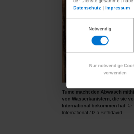
der Dienste gesammelt habe
Datenschutz
|
Impressum
Einwilligungsauswahl
Notwendig
Nur notwendige Cook
verwenden
Tume macht den Abwasch mithi
von Wasserkanistern, die sie v
International bekommen hat
International / Izla Bethdavid