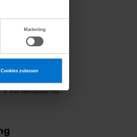
Marketing
Cookies zulassen
 von Plan International geben
g
Plan International / Izla
ng