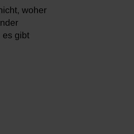
nicht, woher
inder
es gibt