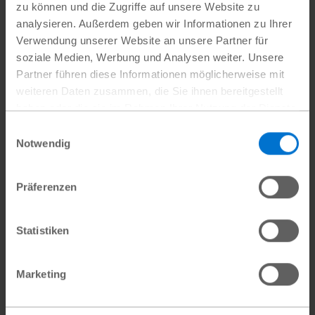
zu können und die Zugriffe auf unsere Website zu
sowohl Jungen als auch Mädchen
analysieren. Außerdem geben wir Informationen zu Ihrer
abwechselnd die Klassenzimmer fegen. Mit
Verwendung unserer Website an unsere Partner für
soziale Medien, Werbung und Analysen weiter. Unsere
Erfolg: Es haben mehr Mädchen
Partner führen diese Informationen möglicherweise mit
Führungsrollen bei verschiedenen
weiteren Daten zusammen, die Sie ihnen bereitgestellt
Schulaktivitäten übernommen.
haben oder die sie im Rahmen Ihrer Nutzung der Dienste
gesammelt haben.
Einwilligungsauswahl
Datenschutz
|
Impressum
Notwendig
Mit der Mentorin zu großen
Präferenzen
Träumen
Statistiken
Seine Lehrerin und Mentorin, Miss Veronica,
hat eine entscheidende Rolle in Samuels
Marketing
Entwicklung gespielt: Sie hat sein Potenzial
erkannt. Gemeinsam gehen sie während ihrer