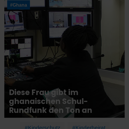
#Ghana
Diese Frau gibt im
ghanaischen Schul-
Rundfunk den Ton an
#Kinderschutz
#Kinderheirat