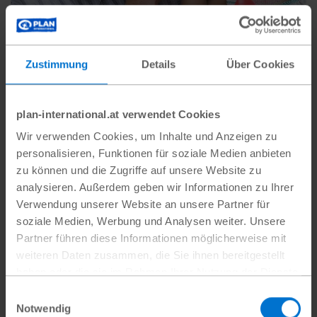
Zustimmung
Details
Über Cookies
Damit Kinder das Recht
plan-international.at verwendet Cookies
haben, Kind zu sein
Wir verwenden Cookies, um Inhalte und Anzeigen zu
personalisieren, Funktionen für soziale Medien anbieten
Zum Recht auf eine behütete Kindheit gehört
zu können und die Zugriffe auf unsere Website zu
das Recht auf Spielen. Plan International setzt
analysieren. Außerdem geben wir Informationen zu Ihrer
sich an 365 Tagen im Jahr für eben dieses
Verwendung unserer Website an unsere Partner für
soziale Medien, Werbung und Analysen weiter. Unsere
Recht ein.
Partner führen diese Informationen möglicherweise mit
weiteren Daten zusammen, die Sie ihnen bereitgestellt
haben oder die sie im Rahmen Ihrer Nutzung der Dienste
#Bewaffnete Konflikte
gesammelt haben.
Einwilligungsauswahl
Datenschutz
|
Impressum
Notwendig