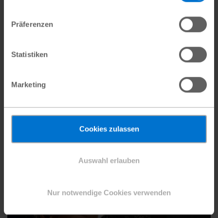
Präferenzen
Statistiken
Marketing
Überleben in Gaza
Zwei Mütter, zwei Schicksale: Latifah und
Suhad kämpfen im Gazastreifen ums
Cookies zulassen
Überleben – und um die Zukunft ihrer Kinder.
Auswahl erlauben
#Naher Osten
Nur notwendige Cookies verwenden