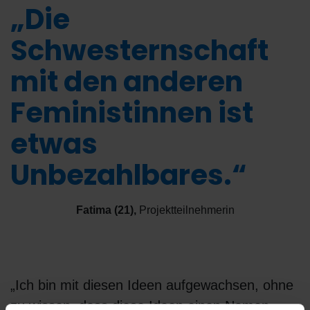
„Die
Schwesternschaft
mit den anderen
Feministinnen ist
etwas
Unbezahlbares.“
Fatima (21)
,
Projektteilnehmerin
„Ich bin mit diesen Ideen aufgewachsen, ohne
zu wissen, dass diese Ideen einen Namen