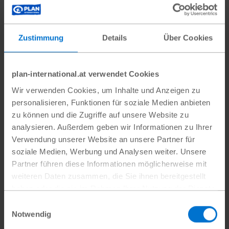
haben“, erzählt Fatima. „Jetzt weiß ich: Ich
kann etwas verändern, ich kann etwas
Zustimmung
Details
Über Cookies
bewirken.“
Als sie sich dem Projekt „She Leads“ von Plan
plan-international.at verwendet Cookies
International anschließt, trifft sie auf andere
Wir verwenden Cookies, um Inhalte und Anzeigen zu
Feministinnen und Aktivistinnen
personalisieren, Funktionen für soziale Medien anbieten
unterschiedlicher Länder, die Ähnliches
zu können und die Zugriffe auf unsere Website zu
erleben. Sie tauschen sich aus und merken,
analysieren. Außerdem geben wir Informationen zu Ihrer
Verwendung unserer Website an unsere Partner für
dass sie für die gleiche Sache einstehen. „Ich
soziale Medien, Werbung und Analysen weiter. Unsere
werde emotional, wenn ich mich an „She
Partner führen diese Informationen möglicherweise mit
Leads“ erinnere. Es war das erste Mal, dass
weiteren Daten zusammen, die Sie ihnen bereitgestellt
ich Feministinnen aus
Jordanien
, dem Irak,
haben oder die sie im Rahmen Ihrer Nutzung der Dienste
gesammelt haben.
Tunesien und Ägypten getroffen habe. Es war
Einwilligungsauswahl
Datenschutz
|
Impressum
Notwendig
so inspirierend für mich, an diesem Projekt zu