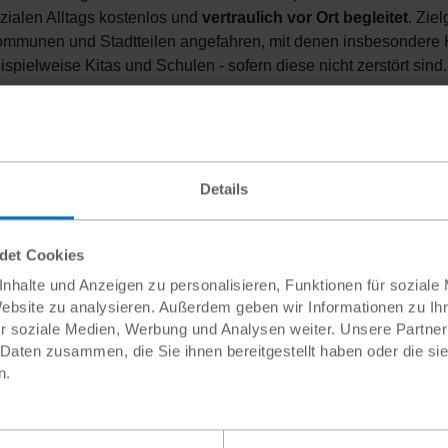
zialen Alltags kostenlos und
vertraulich vor Ort begleitet
. Zie
mmunen und Stadtteilen angefahren, mit denen insbesondere Ki
ispielweise Kitas und Schulen - sofern diese nicht zerstört sind.
Details
ndet Cookies
ile Beratungsbus von außen ©Plan
Ein Blick in den Beratungsbus ©Plan /
nhalte und Anzeigen zu personalisieren, Funktionen für soziale
rd Risse
Bernhard Risse
Website zu analysieren. Außerdem geben wir Informationen zu I
r soziale Medien, Werbung und Analysen weiter. Unsere Partner
Ja, ich unterstütze die Nothil
 Daten zusammen, die Sie ihnen bereitgestellt haben oder die s
n.
Jetzt helfen und spe