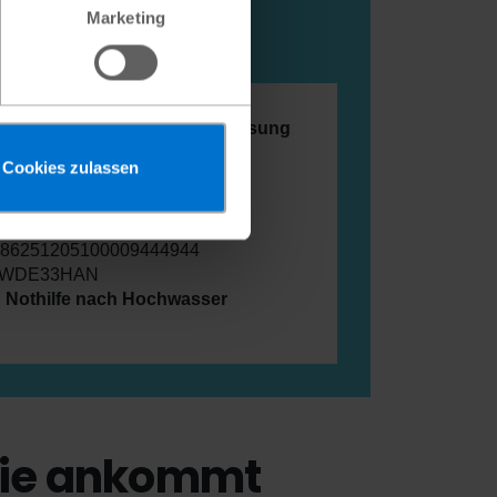
Marketing
otsituationen
line spenden
oder per Überweisung
vorhanden, unter Angabe Ihrer
Cookies zulassen
n-/Referenznummer):
rnational Deutschland e.V.
nk AG
E86251205100009444944
SWDE33HAN
:
Nothilfe nach Hochwasser
ie ankommt