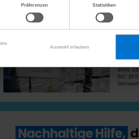
Präferenzen
Statistiken
Hilfe für Menschen in N
Jetzt on
an
(wenn 
ies
Auswahl erlauben
Pat:inne
Plan Inte
SozialBa
IBAN: D
BIC: BF
Stichwort
Nachhaltige Hilfe,
d