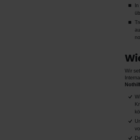
In
üb
Tr
a
no
Wie
Wir se
Intern
Nothi
Wi
Kr
kö
Un
vo
De