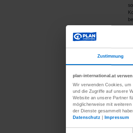
so
Ko
be
Zustimmung
plan-international.at verwe
Der mob
Wir verwenden Cookies, um I
/ Bernha
und die Zugriffe auf unsere 
Website an unsere Partner fü
möglicherweise mit weiteren
der Dienste gesammelt habe
Datenschutz
|
Impressum
Einwilligungsauswahl