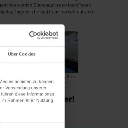
lgerichtet werden Standorte in den betroffenen
nder, Jugendliche und Familien vertraut sind -
Über Cookies
Der Bus ist unter anderem mit einem Büro
 Medien anbieten zu können
ausgestattet ©Plan / Bernhard Risse
hrer Verwendung unserer
 führen diese Informationen
fe nach Hochwasser!
ie im Rahmen Ihrer Nutzung
nden