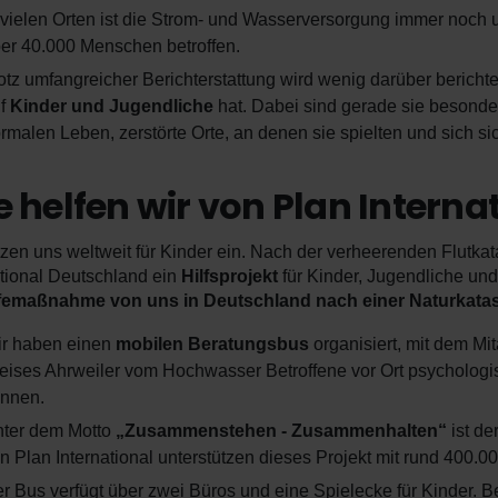
 vielen Orten ist die Strom- und Wasserversorgung immer noch u
er 40.000 Menschen betroffen.
otz umfangreicher Berichterstattung wird wenig darüber bericht
uf
Kinder und Jugendliche
hat. Dabei sind gerade sie besonders
rmalen Leben, zerstörte Orte, an denen sie spielten und sich sic
 helfen wir von Plan Interna
tzen uns weltweit für Kinder ein. Nach der verheerenden Flutkat
ational Deutschland ein
Hilfsprojekt
für Kinder, Jugendliche und
lfemaßnahme von uns in Deutschland nach einer Naturkata
r haben einen
mobilen Beratungsbus
organisiert, mit dem Mi
eises Ahrweiler vom Hochwasser Betroffene vor Ort psychologi
nnen.
ter dem Motto
„Zusammenstehen - Zusammenhalten“
ist d
n Plan International unterstützen dieses Projekt mit rund 400.0
r Bus verfügt über zwei Büros und eine Spielecke für Kinder.