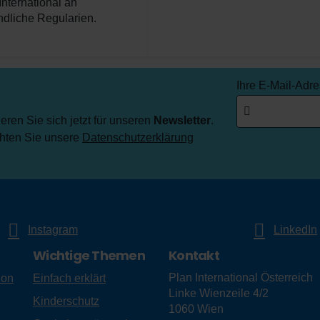
International an
ndliche Regularien.
Ihre E-Mail-Adr
ren Sie sich jetzt für unseren
Newsletter
.
chten Sie unsere
Datenschutzerklärung
Instagram
LinkedIn
Wichtige Themen
Kontakt
Plan International Österreich
ion
Einfach erklärt
Linke Wienzeile 4/2
Kinderschutz
1060
Wien