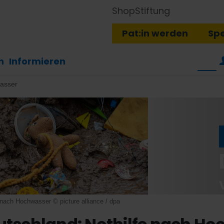
Shop
Stiftung
Pat:in werden
Sp
n
Informieren
wasser
 nach Hochwasser © picture alliance / dpa