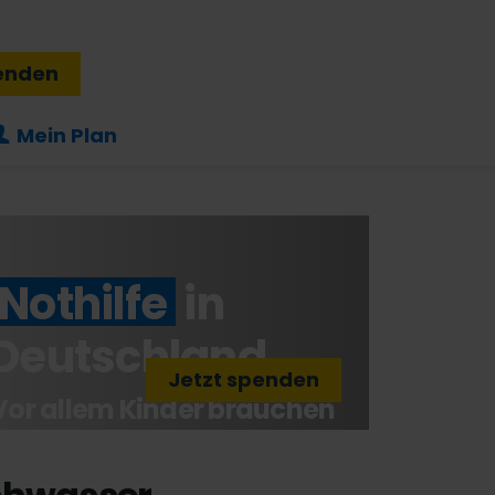
enden
Mein Plan
Nothilfe
in
Deutschland
Jetzt spenden
Vor allem Kinder brauchen
Ihre Hilfe!