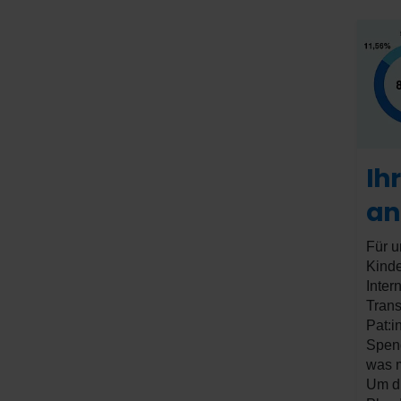
Ih
an
Für u
Kinde
Inter
Trans
Pat:i
Spend
was m
Um di