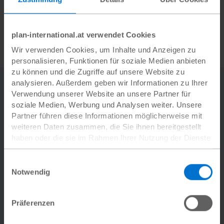
erkennt das Finanzamt die Kopie des Überweisungsträgers
oder Ihren Kontoauszug als Spendenbeleg an.
plan-international.at verwendet Cookies
Wir verwenden Cookies, um Inhalte und Anzeigen zu
personalisieren, Funktionen für soziale Medien anbieten
zu können und die Zugriffe auf unsere Website zu
analysieren. Außerdem geben wir Informationen zu Ihrer
Verwendung unserer Website an unsere Partner für
Nachhaltige Hilfe,
die
soziale Medien, Werbung und Analysen weiter. Unsere
Partner führen diese Informationen möglicherweise mit
ankommt
weiteren Daten zusammen, die Sie ihnen bereitgestellt
haben oder die sie im Rahmen Ihrer Nutzung der Dienste
gesammelt haben.
Datenschutz
|
Impressum
Einwilligungsauswahl
Notwendig
Präferenzen