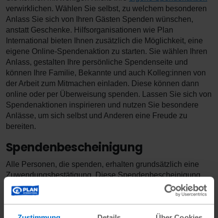
verwirklichen. Wählen Sie selbst, zu welchem besonderen
Anlass Sie sich von Ihren Gästen Spenden wünschen,
anstatt Geschenke. Hilfsorganisationen wie Plan
International bieten Ihnen zusätzlich die Möglichkeit, eine
eigene Online-Spendenaktion zu starten. Sie wählen Ihren
Anlass, gestalten Ihre persönliche Spendenseite und
können Ihre Familie, Bekannte und auch Kolleg:innen von
der Arbeit zum Mitmachen einladen. Diese können dann
online oder per Überweisung spenden. Lassen Sie sich von
Spendenaktionen inspirieren und nutzen Sie besondere
Anlässe, um sich selbst und Anderen eine Freude zu
bereiten.
Spendenbescheinigung
Alle Personen, die spenden, erhalten grundsätzlich eine
Zuwendungsbestätigung. Diese Spendenbescheinigung
kann auch bei der Steuererklärung geltend gemacht
werden, denn Spenden sind steuerlich absetzbar. Die
spendende Person kann den Betrag steuerlich absetzen,
Zustimmung
Details
Über Cookies
die beschenkte Person allerdings nicht. Bei bis zu 300 Euro