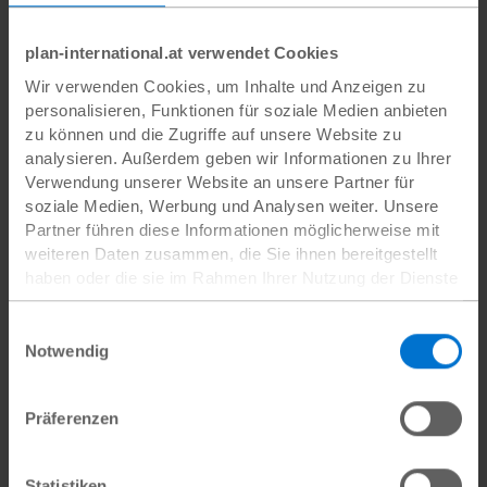
Bundesland
E-Mail-Adresse
plan-international.at verwendet Cookies
Wir verwenden Cookies, um Inhalte und Anzeigen zu
personalisieren, Funktionen für soziale Medien anbieten
zu können und die Zugriffe auf unsere Website zu
Wie bist Du auf die Youth
falls "Sonstige":
analysieren. Außerdem geben wir Informationen zu Ihrer
Advocates aufmerksam
Verwendung unserer Website an unsere Partner für
geworden?
soziale Medien, Werbung und Analysen weiter. Unsere
Partner führen diese Informationen möglicherweise mit
weiteren Daten zusammen, die Sie ihnen bereitgestellt
Was ist Deine
Welche Themen
haben oder die sie im Rahmen Ihrer Nutzung der Dienste
Hauptbeschäftigung?
interessieren Dich
gesammelt haben.
besonders?
Datenschutz
|
Impressum
Einwilligungsauswahl
Notwendig
Ich wohne in Hamburg oder der Umgebung von
Präferenzen
Hamburg und bin bereit, an regelmäßigen
Terminen im Büro in Barmbek teilzunehmen.
Statistiken