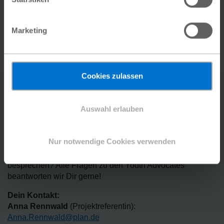
Ich habe die
Hinweise zur Datenverarbeitung
sowie zum
Datenschutz
gelesen.
Marketing
Absenden
Cookies zulassen
Kontakt
Auswahl erlauben
Nur notwendige Cookies verwenden
Du hast Fragen und möchtest diese mit uns persönlich
besprechen? Alle Fragen zu den Youth Advocates
beantworten wir Dir gerne!
Dein Kontakt:
Anna Rennwald
(Projektreferentin):
Anna.Rennwald@plan.de