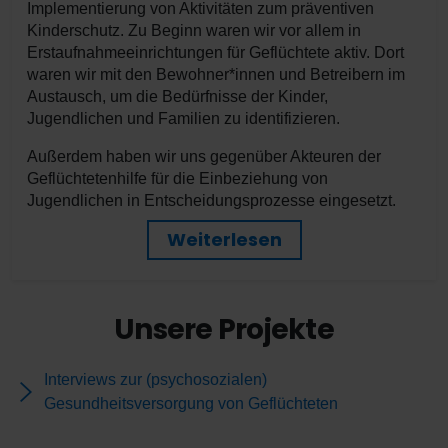
Implementierung von Aktivitäten zum präventiven
politischer geworden und wir haben begonnen uns
Kinderschutz. Zu Beginn waren wir vor allem in
über den politischen Dialog, Kampagnen und
Erstaufnahmeeinrichtungen für Geflüchtete aktiv. Dort
soziale Medien Gehör zu verschaffen.
waren wir mit den Bewohner*innen und Betreibern im
Austausch, um die Bedürfnisse der Kinder,
Weitere Hintergrundinformationen zu den Anfängen
Jugendlichen und Familien zu identifizieren.
Interview mit
der Youth Advocates könnt ihr im
nachlesen.
Kinderschutzreferent Johannes Berndt
Außerdem haben wir uns gegenüber Akteuren der
Geflüchtetenhilfe für die Einbeziehung von
Jugendlichen in Entscheidungsprozesse eingesetzt.
Weiterlesen
Unsere Projekte
Interviews zur (psychosozialen)
Gesundheitsversorgung von Geflüchteten