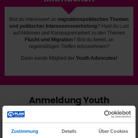
Bist du interessiert an
migrationspolitischen Themen
und politischer Interessensvertretung
? Hast du Lust
auf Aktionen und Kampagnenarbeit zu den Themen
Flucht und Migration
? Bist du bereit, an
regelmäßigen Treffen teilzunehmen?
Dann werde Mitglied der
Youth Advocates!
Anmeldung Youth
Advocates
Vorname
Nachname
Pronomen
Alter
Zustimmung
Details
Über Cookies