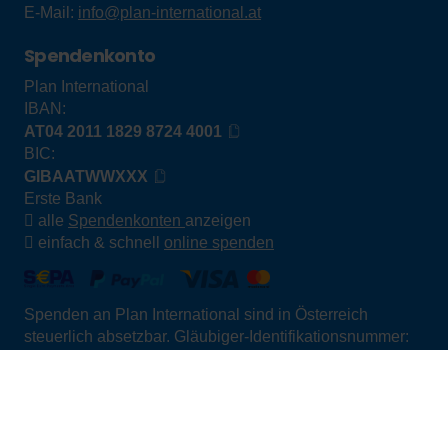
So hilft Ihre Patenschaft
Kontakt zum Patenkind
Spenden
Eigene Spendenaktion
Jetzt Spenden
Hilfsprojekte
Sinnvoll Schenken
Testament und Nachlass
Wichtige Themen
Einfach erklärt
Kinderschutz
Genitalverstümmelung
Entwicklungshilfe