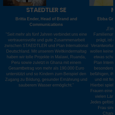
STAEDTLER SE
M
Britta Ender, Head of Brand and
Ebba Gre
Communications
„Ein 
"Seit mehr als fünf Jahren verbindet uns eine
Familienunt
vertrauensvolle und gute Zusammenarbeit
prägt, ist
zwischen STAEDTLER und Plan International
Verantwortun
Deutschland. Mit unserem Weltkindermaltag
wollen keine 
haben wir tolle Projekte in Malawi, Ruanda,
etwas schaf
Peru sowie zuletzt in Ghana mit einem
Plan Intern
Gesamtbetrag von mehr als 190.000 Euro
besonders 
unterstützt und so Kindern zum Beispiel den
befähigen, ih
Zugang zu Bildung, gesunder Ernährung und
und mit fina
sauberem Wasser ermöglicht."
Hierbei spie
Frauen eine b
vielen Län
Jedes geförd
Frau sind
Chance