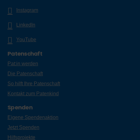
persönlich besprechen? Alle Fragen zum Thema
Unternehmenskooperationen mit Plan beantworten wir
Ihnen gerne!
Ihr Kontakt:
E-Mail
:
info@plan-international.at
Tel.:
+43 (1) 581 08 00 - 33
Bleiben Sie immer auf dem Laufenden: Registrieren
Sie sich jetzt für unseren
kostenlosen Newsletter für
Unternehmen
. Widerruf jederzeit möglich. Bitte
beachten Sie unsere
Datenschutzerklärung
.
Jetzt anmelden!