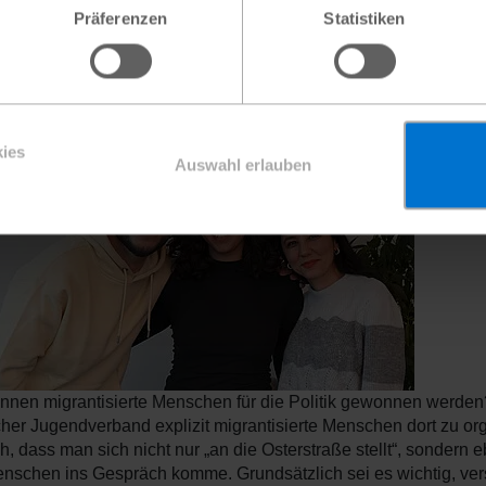
Präferenzen
Statistiken
sation oft undurchsichtig und somit verunsichernd seien. Es fehl
weniger ausschließend zu gestalten und Menschen mit Migrati
kay, seien nicht etwa politisches Misstrauen oder mangelndes
litischen Geschehen.
ies
Auswahl erlauben
nnen migrantisierte Menschen für die Politik gewonnen werden? 
scher Jugendverband explizit migrantisierte Menschen dort zu or
h, dass man sich nicht nur „an die Osterstraße stellt“, sondern 
nschen ins Gespräch komme. Grundsätzlich sei es wichtig, ve