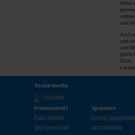
diese 
gremie
sollte
und bi
Auch a
und so
und Wi
große 
Darin,
Landess
Social Media
Facebook
Patenschaft
Spenden
Pat:in werden
Eigene Spendenakt
Die Patenschaft
Jetzt Spenden