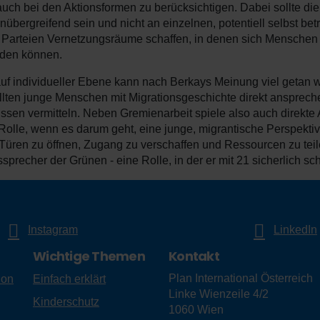
auch bei den Aktionsformen zu berücksichtigen. Dabei sollte di
nübergreifend sein und nicht an einzelnen, potentiell selbst 
n Parteien Vernetzungsräume schaffen, in denen sich Menschen 
lden können.
uf individueller Ebene kann nach Berkays Meinung viel getan 
llten junge Menschen mit Migrationsgeschichte direkt ansprech
ssen vermitteln. Neben Gremienarbeit spiele also auch direkte
Rolle, wenn es darum geht, eine junge, migrantische Perspektive
 Türen zu öffnen, Zugang zu verschaffen und Ressourcen zu tei
precher der Grünen - eine Rolle, in der er mit 21 sicherlich scho
Instagram
LinkedIn
Wichtige Themen
Kontakt
Plan International Österreich
ion
Einfach erklärt
Linke Wienzeile 4/2
Kinderschutz
1060
Wien