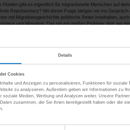
 Hürden gibt es eigentlich für migrantisierte Menschen auf dem
nde Repräsentanz? Mit dieser Frage steigen wir ins Gespräch ei
en mit Migrationsgeschichte politische Ämter innehaben, auch
ssismus und Migration. Das sei ein großes Problem: dort, wo mig
würden, seien sie dann oft erst ein einmal dafür verantwortlich,
ie Themengebiete darüber hinaus bearbeiteten, werde vielfach n
bin ich im Jugendverband, jetzt muss ich wahrscheinlich das ma
 kann. Antirassismus.“ Das sei nicht zielführend und trage auch
Details
ionsgeschichte wirklich Politik mitgestalten könnten.
herum gelte das aber genauso. In politischen, insbesondere pr
igrationsbiographie oft Angst, zu dem Thema etwas Falsches z
ndet Cookies
ibel zu sein - deswegen landeten die Themen Antirassismus u
nhalte und Anzeigen zu personalisieren, Funktionen für soziale
btisch der Betroffenen. Über dieses Problem sollte nach Ansi
Website zu analysieren. Außerdem geben wir Informationen zu I
reitere Repräsentanz sei ein gesamtgesellschaftliches Thema, a
r soziale Medien, Werbung und Analysen weiter. Unsere Partner
llung: Wenn man als nicht betroffene Person zu dem Thema Anti
 Daten zusammen, die Sie ihnen bereitgestellt haben oder die s
nur seine eigenen Überzeugungen geltend machen, sondern imme
n.
en mit Migrationsbiographie haben und diese berücksichtigen
eitere Hürde sind laut Berkay die Strukturen der politischen Par
e und sozialen Codes konfrontiert, die abschreckend wirken k