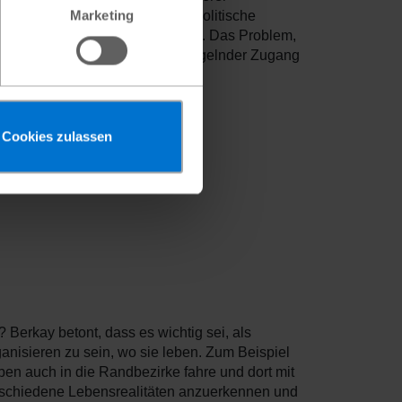
Marketing
e grundsätzlich an Strategien, politische
ongeschichte aktiv einzubinden. Das Problem,
 Interesse, sondern vielmehr mangelnder Zugang
Cookies zulassen
Berkay betont, dass es wichtig sei, als
ganisieren zu sein, wo sie leben. Zum Beispiel
eben auch in die Randbezirke fahre und dort mit
rschiedene Lebensrealitäten anzuerkennen und