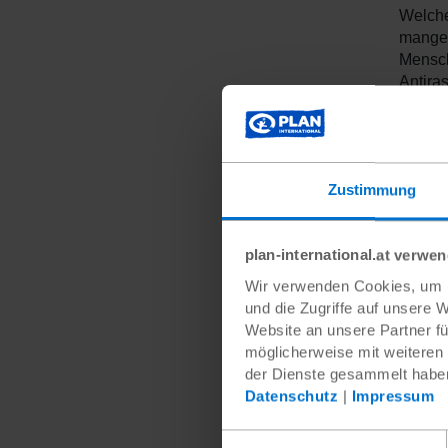
Welche
mangel
Mensch
Antira
finden 
Dass s
jetzt 
besten
Zustimmung
Migrat
Anders
ohne M
plan-international.at verwe
unsens
Wir verwenden Cookies, um I
Schrei
und die Zugriffe auf unsere 
eine b
Website an unsere Partner fü
Vorste
möglicherweise mit weiteren
nicht 
der Dienste gesammelt habe
Mensch
Datenschutz
|
Impressum
Eine w
Einwilligungsauswahl
Sprach