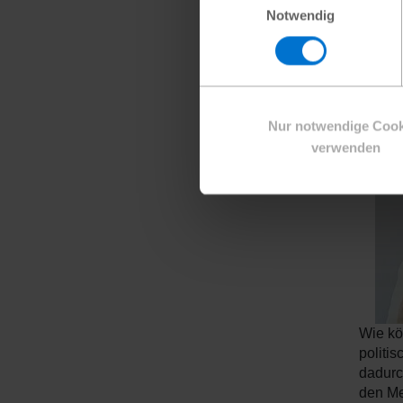
Notwendig
Soziali
Räume 
so Ber
zum po
Nur notwendige Cook
verwenden
Wie kö
politi
dadurc
den Me