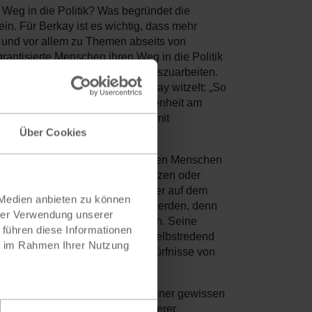
 Weg in die Politik? Was begründet die
n. Für Berkay ist es wichtig, dass mehr
 und vor allem zu Themen abseits von
rantisierte Menschen ihren Weg in die Politik
 Strategiepapiere oder Statute auszuarbeiten.
icht genug berücksichtigt. Berkay witzelt: „So
chen, was ich aus meiner Betroffenheit am
 nicht dazu bei, dass Menschen mit
Über Cookies
ogressiv verorteten Kreisen, hätten Menschen
u sagen, gar jemanden zu verletzen oder
nd Migration dann eben doch eher auf dem
 Medien anbieten zu können
cht von Berkay mehr gesprochen werden, denn
hrer Verwendung unserer
n dem alle beteiligt sein müssten. Seine
 führen diese Informationen
rassismus arbeitet, sollte man selbstredend
ie im Rahmen Ihrer Nutzung
r auch einen Blick für die Bedürfnisse von
.
teien. Dort sei man oftmals mit einer gewissen
önnten und für Menschen mit anderer