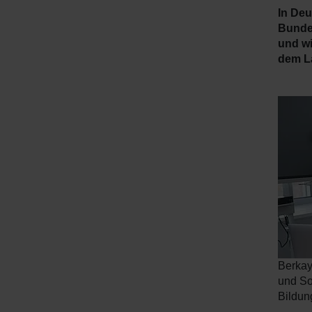
In Deu
Bundes
und wi
dem L
Berkay
und So
Bildun