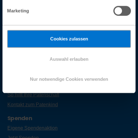
Facebook
Marketing
Instagram
LinkedIn
Cookies zulassen
YouTube
Auswahl erlauben
Patenschaft
Pat:in werden
Nur notwendige Cookies verwenden
Die Patenschaft
So hilft Ihre Patenschaft
Kontakt zum Patenkind
Spenden
Eigene Spendenaktion
Jetzt Spenden