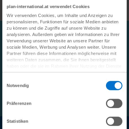
die Vormattags-Session am 7. August für 5 Euro und
plan-international.at verwendet Cookies
unterstützen Sie damit Plan International!
Wir verwenden Cookies, um Inhalte und Anzeigen zu
personalisieren, Funktionen für soziale Medien anbieten
Newsletter!
zu können und die Zugriffe auf unsere Website zu
analysieren. Außerdem geben wir Informationen zu Ihrer
Bleiben Sie immer auf dem Laufenden: Registrieren Sie
Verwendung unserer Website an unsere Partner für
soziale Medien, Werbung und Analysen weiter. Unsere
sich jetzt für unseren
Newsletter
. Sie können sich
Partner führen diese Informationen möglicherweise mit
jederzeit abmelden. Bitte beachten Sie unsere
weiteren Daten zusammen, die Sie ihnen bereitgestellt
Datenschutzerklärung
sowie unsere
haben oder die sie im Rahmen Ihrer Nutzung der Dienste
Kinderschutzrichtlinie
.
gesammelt haben.
Ihre E-Mail-Adresse
Datenschutz
|
Impressum
Einwilligungsauswahl
Notwendig
Präferenzen
Anmelden
Statistiken
Social Media