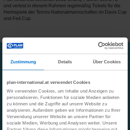
und verlost in diesem Rahmen regelmäßig Tickets für die
Heimspiele der Tennis-Nationalmannschaften im Davis Cup
und Fed Cup.
Newsletter!
Zustimmung
Details
Über Cookies
Bleiben Sie immer auf dem Laufenden: Registrieren Sie
sich jetzt für unseren
Newsletter
. Sie können sich
jederzeit abmelden. Bitte beachten Sie unsere
plan-international.at verwendet Cookies
Datenschutzerklärung
sowie unsere
Kinderschutzrichtlinie
.
Wir verwenden Cookies, um Inhalte und Anzeigen zu
personalisieren, Funktionen für soziale Medien anbieten
Ihre E-Mail-Adresse
zu können und die Zugriffe auf unsere Website zu
analysieren. Außerdem geben wir Informationen zu Ihrer
Verwendung unserer Website an unsere Partner für
soziale Medien, Werbung und Analysen weiter. Unsere
Anmelden
Partner führen diese Informationen möglicherweise mit