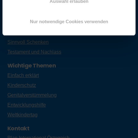
Auswahl erlauben
Spenden
Eigene Spendenaktion
Nur notwendige Cookies verwenden
Jetzt Spenden
Hilfsprojekte
Sinnvoll Schenken
Testament und Nachlass
Wichtige Themen
Einfach erklärt
Kinderschutz
Genitalverstümmelung
Entwicklungshilfe
Weltkindertag
Kontakt
Plan International Österreich