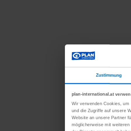
Zustimmung
plan-international.at verwe
Wir verwenden Cookies, um I
und die Zugriffe auf unsere 
„Früher habe ich 
Website an unsere Partner fü
getrunken und b
möglicherweise mit weiteren
mich zu prügeln“, 