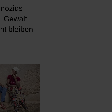
enozids
. Gewalt
cht bleiben