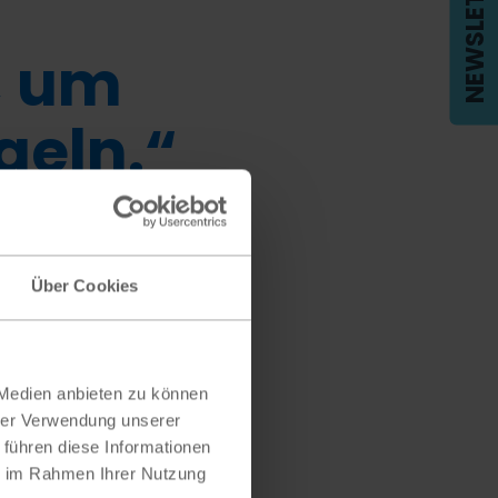
NEWSLETTER
 um
geln.“
anda
Über Cookies
 Medien anbieten zu können
hrer Verwendung unserer
 führen diese Informationen
ie im Rahmen Ihrer Nutzung