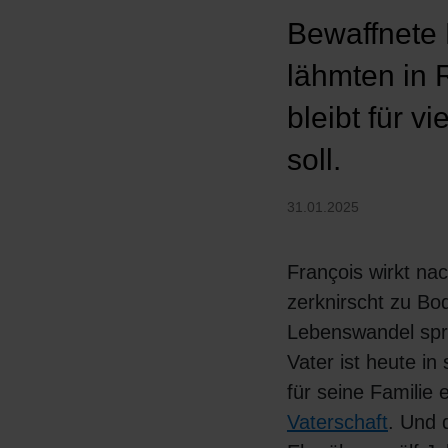
Bewaffnete 
lähmten in 
bleibt für v
soll.
31.01.2025
François wirkt nac
zerknirscht zu Bo
Lebenswandel spri
Vater ist heute i
für seine Familie 
Vaterschaft
. Und 