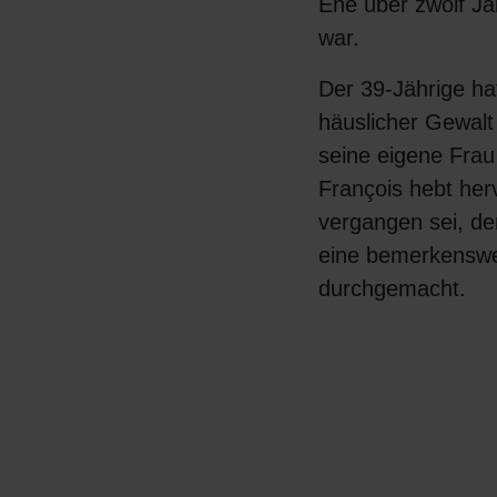
Ehe über zwölf Ja
war.
Der 39-Jährige hat
häuslicher Gewalt 
seine eigene Fra
François hebt her
vergangen sei, de
eine bemerkensw
durchgemacht.