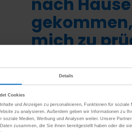
nach Hause
gekommen,
mich zu prü
François (39)
,
dreifacher Familienvater aus Ru
Details
ndet Cookies
nhalte und Anzeigen zu personalisieren, Funktionen für soziale
Website zu analysieren. Außerdem geben wir Informationen zu I
mich rumgetrieben, Bier
r soziale Medien, Werbung und Analysen weiter. Unsere Partner
in nach Hause gekommen, um
 Daten zusammen, die Sie ihnen bereitgestellt haben oder die s
berichtet der geläuterte