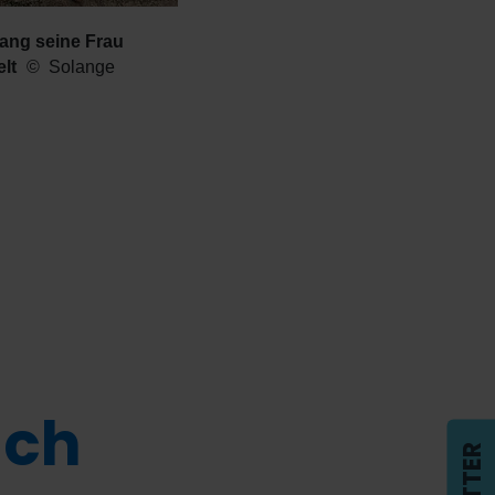
lang seine Frau
elt
Solange
ich