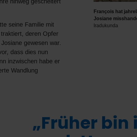
hre hinweg gescheitert
François hat jahre
Josiane misshand
te seine Familie mit
Iradukunda
traktiert, deren Opfer
u Josiane gewesen war.
vor, dass dies nun
nn inzwischen habe er
erte Wandlung
„Früher bin 