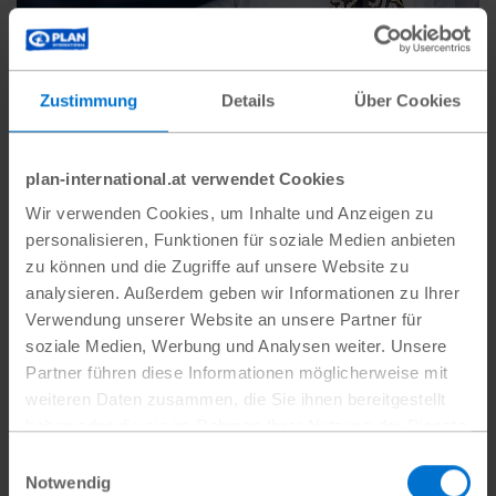
Zustimmung
Details
Über Cookies
plan-international.at verwendet Cookies
Wir verwenden Cookies, um Inhalte und Anzeigen zu
personalisieren, Funktionen für soziale Medien anbieten
Die Wichtigkeit des
zu können und die Zugriffe auf unsere Website zu
Selbstwertgefühls
analysieren. Außerdem geben wir Informationen zu Ihrer
Verwendung unserer Website an unsere Partner für
Wie lassen sich sexuell übertragbare
soziale Medien, Werbung und Analysen weiter. Unsere
Krankheiten und Teenagerschwangerschaften
Partner führen diese Informationen möglicherweise mit
eindämmen? Ein Projekt setzt nicht nur auf
weiteren Daten zusammen, die Sie ihnen bereitgestellt
haben oder die sie im Rahmen Ihrer Nutzung der Dienste
Aufklärung und…
gesammelt haben.
Einwilligungsauswahl
Datenschutz
|
Impressum
Notwendig