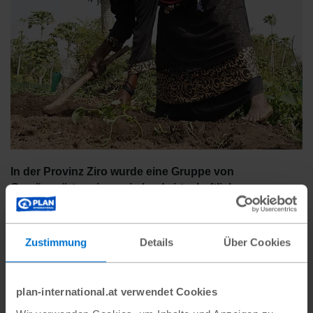
In der Provinz Ziro wurde eine Gruppe von
Gemüsegärtner;innen in landwirtschaftlichen
Techniken geschult, damit sie ihre Ernteerträge
steigern und sich an die klimatischen Veränderungen
anpassen können.
Isso Bationo
Zustimmung
Details
Über Cookies
plan-international.at verwendet Cookies