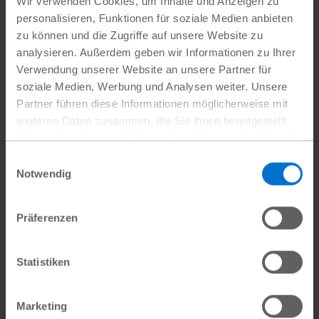
Wir verwenden Cookies, um Inhalte und Anzeigen zu
personalisieren, Funktionen für soziale Medien anbieten
zu können und die Zugriffe auf unsere Website zu
analysieren. Außerdem geben wir Informationen zu Ihrer
Verwendung unserer Website an unsere Partner für
soziale Medien, Werbung und Analysen weiter. Unsere
Partner führen diese Informationen möglicherweise mit
weiteren Daten zusammen, die Sie ihnen bereitgestellt
haben oder die sie im Rahmen Ihrer Nutzung der Dienste
gesammelt haben.
Einwilligungsauswahl
Datenschutz
|
Impressum
Notwendig
In einem Plan-Projekt in der Sahel Region erhielten 520
Haushalte Getreidesamen, Werkzeug und Nutztiere
Präferenzen
sowie das notwendige Wissen für eine nachhaltige
Bewirtschaftung der Felder.
Statistiken
Plans Hilfe in der zentralen
Marketing