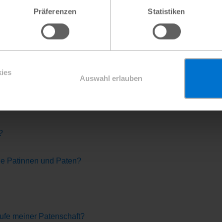
ichtbar und nachprüfbar.
Präferenzen
Statistiken
:innen sind eine zuverlässige finanzielle Basis für unsere Arb
u planen und erfolgreich umzusetzen. Mit den Patenschaftsbeit
le Menschen in der Gemeinde des Patenkindes profitieren. Das sc
 mit anderen Anbietern und überzeugen Sie sich von unserem K
ies
Auswahl erlauben
hmen?
?
ine Patinnen und Paten?
aufe meiner Patenschaft?