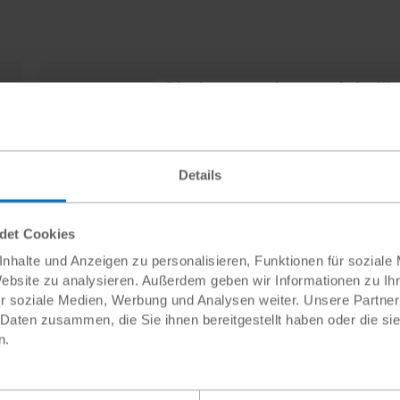
Sie interessieren sich fü
Jetzt Pat:in 
Details
ndet Cookies
ten zur Patenschaft
nhalte und Anzeigen zu personalisieren, Funktionen für soziale
Website zu analysieren. Außerdem geben wir Informationen zu I
r soziale Medien, Werbung und Analysen weiter. Unsere Partner
it Patenschaften?
 Daten zusammen, die Sie ihnen bereitgestellt haben oder die s
n.
utet weit mehr, als Geld zu überweisen. Sie bietet neben der wi
nen Kulturen zu schaffen. Das gegenseitige Briefeschreiben z
r ihr Leben interessieren. Und mit dem persönlichen Kontakt zu