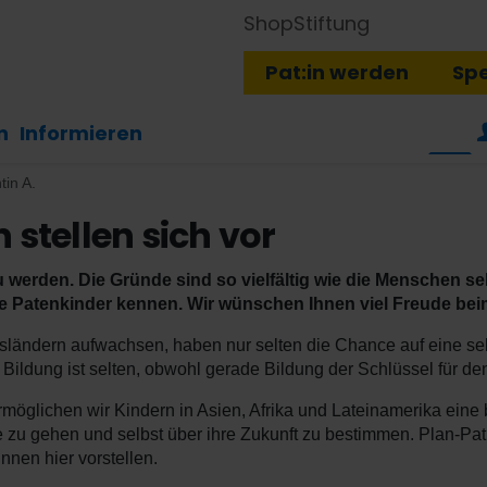
Shop
Stiftung
Pat:in werden
Sp
n
Informieren
tin A.
 stellen sich vor
 werden. Die Gründe sind so vielfältig wie die Menschen sel
re Patenkinder kennen. Wir wünschen Ihnen viel Freude be
ländern aufwachsen, haben nur selten die Chance auf eine selb
ildung ist selten, obwohl gerade Bildung der Schlüssel für den
öglichen wir Kindern in Asien, Afrika und Lateinamerika eine
e zu gehen und selbst über ihre Zukunft zu bestimmen. Plan-Pat
nen hier vorstellen.