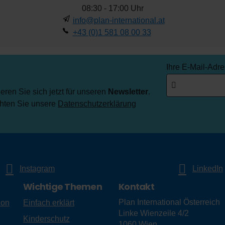
08:30 - 17:00 Uhr
info@plan-international.at
+43 (0)1 581 08 00 33
Ihre E-Mail-Adr
ren Sie sich jetzt für unseren
Newsletter
.
chten Sie unsere
Datenschutzerklärung
Instagram
LinkedIn
Wichtige Themen
Kontakt
Plan International Österreich
ion
Einfach erklärt
Linke Wienzeile 4/2
Kinderschutz
1060
Wien