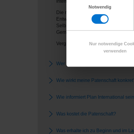
International leistet, für Pat:innen s
Notwendig
Die regelmäßigen Zuwendungen der Pat
Entwicklungsprogramme langfristig z
Selbsthilfe finanziert, von denen al
Gemeinschaft.
Vergleichen Sie unsere Patenschaft
Nur notwendige Cook
verwenden
Wer kann eine Patenschaft überne
Wie wirkt meine Patenschaft konkret
Wie informiert Plan International se
Was kostet die Patenschaft?
Was erhalte ich zu Beginn und im L