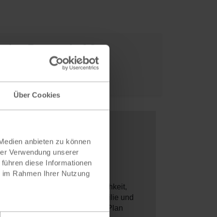
r eine Patenschaft?
werden!
Über Cookies
 Medien anbieten zu können
hrer Verwendung unserer
 führen diese Informationen
ie im Rahmen Ihrer Nutzung
rtschaftlichen Hilfe die Möglichkeit,
eigt dem Patenkind, seiner Familie und
m Patenkind wird die Hilfe, die Plan