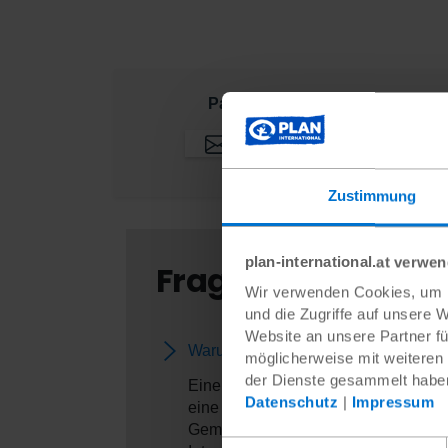
Pat:innenpoträt teilen:
Zustimmung
plan-international.at verwe
Fragen und Antwor
Wir verwenden Cookies, um I
und die Zugriffe auf unsere 
Website an unsere Partner fü
Warum arbeitet Plan International m
möglicherweise mit weiteren
der Dienste gesammelt habe
Eine Patenschaft zu übernehmen, bede
Datenschutz
|
Impressum
eine Verbindung zwischen verschiede
Gemeinde, dass sich die Pat:innen fü
Einwilligungsauswahl