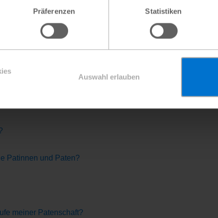
ichtbar und nachprüfbar.
Präferenzen
Statistiken
:innen sind eine zuverlässige finanzielle Basis für unsere Arb
u planen und erfolgreich umzusetzen. Mit den Patenschaftsbeit
le Menschen in der Gemeinde des Patenkindes profitieren. Das sc
 mit anderen Anbietern und überzeugen Sie sich von unserem K
ies
Auswahl erlauben
hmen?
?
ine Patinnen und Paten?
aufe meiner Patenschaft?