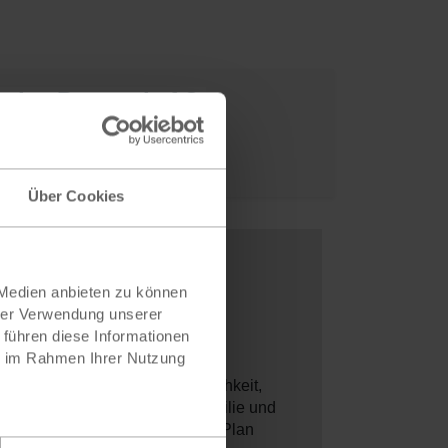
r eine Patenschaft?
werden!
Über Cookies
 Medien anbieten zu können
hrer Verwendung unserer
 führen diese Informationen
ie im Rahmen Ihrer Nutzung
rtschaftlichen Hilfe die Möglichkeit,
eigt dem Patenkind, seiner Familie und
m Patenkind wird die Hilfe, die Plan