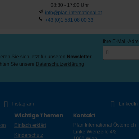
08:30 - 17:00 Uhr
info@plan-international.at
+43 (0)1 581 08 00 33
Ihre E-Mail-Adr
ren Sie sich jetzt für unseren
Newsletter
.
chten Sie unsere
Datenschutzerklärung
Instagram
LinkedIn
Wichtige Themen
Kontakt
Plan International Österreich
ion
Einfach erklärt
Linke Wienzeile 4/2
Kinderschutz
1060
Wien