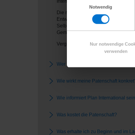
International leistet, für Pat:innen s
Notwendig
Die regelmäßigen Zuwendungen der Pat
Entwicklungsprogramme langfristig z
Selbsthilfe finanziert, von denen al
Gemeinschaft.
Vergleichen Sie unsere Patenschaft
Nur notwendige Cook
verwenden
Wer kann eine Patenschaft überne
Wie wirkt meine Patenschaft konkret
Wie informiert Plan International se
Was kostet die Patenschaft?
Was erhalte ich zu Beginn und im L