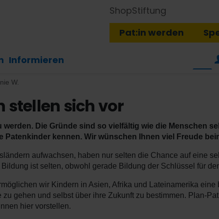
Shop
Stiftung
Pat:in werden
Sp
n
Informieren
anie W.
 stellen sich vor
 werden. Die Gründe sind so vielfältig wie die Menschen sel
re Patenkinder kennen. Wir wünschen Ihnen viel Freude be
ländern aufwachsen, haben nur selten die Chance auf eine selb
ildung ist selten, obwohl gerade Bildung der Schlüssel für den
öglichen wir Kindern in Asien, Afrika und Lateinamerika eine
e zu gehen und selbst über ihre Zukunft zu bestimmen. Plan-Pat
nen hier vorstellen.