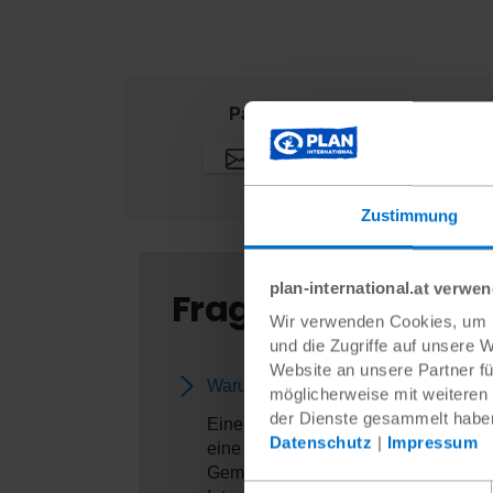
Pat:innenpoträt teilen:
Zustimmung
plan-international.at verwe
Fragen und Antwor
Wir verwenden Cookies, um I
und die Zugriffe auf unsere 
Website an unsere Partner fü
Warum arbeitet Plan International m
möglicherweise mit weiteren
der Dienste gesammelt habe
Eine Patenschaft zu übernehmen, bede
Datenschutz
|
Impressum
eine Verbindung zwischen verschiede
Gemeinde, dass sich die Pat:innen fü
Einwilligungsauswahl