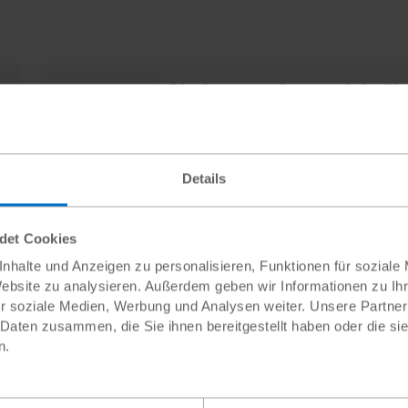
Sie interessieren sich fü
Jetzt Pat:in 
Details
ndet Cookies
ten zur Patenschaft
nhalte und Anzeigen zu personalisieren, Funktionen für soziale
Website zu analysieren. Außerdem geben wir Informationen zu I
r soziale Medien, Werbung und Analysen weiter. Unsere Partner
it Patenschaften?
 Daten zusammen, die Sie ihnen bereitgestellt haben oder die s
n.
utet weit mehr, als Geld zu überweisen. Sie bietet neben der wi
nen Kulturen zu schaffen. Das gegenseitige Briefeschreiben z
r ihr Leben interessieren. Und mit dem persönlichen Kontakt zu