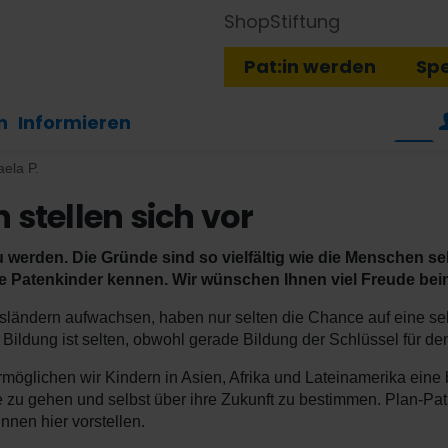
Shop
Stiftung
Pat:in werden
Sp
n
Informieren
aela P.
 stellen sich vor
 werden. Die Gründe sind so vielfältig wie die Menschen sel
re Patenkinder kennen. Wir wünschen Ihnen viel Freude be
ländern aufwachsen, haben nur selten die Chance auf eine selb
ildung ist selten, obwohl gerade Bildung der Schlüssel für den
öglichen wir Kindern in Asien, Afrika und Lateinamerika eine
e zu gehen und selbst über ihre Zukunft zu bestimmen. Plan-Pat
nen hier vorstellen.