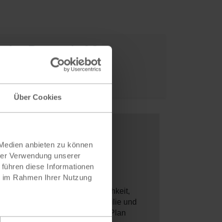
r eine Patenschaft?
werden!
Über Cookies
 Medien anbieten zu können
hrer Verwendung unserer
 führen diese Informationen
ie im Rahmen Ihrer Nutzung
rtschaftlichen Hilfe die Möglichkeit,
eigt dem Patenkind, seiner Familie und
m Patenkind wird die Hilfe, die Plan