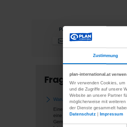
Pat:innenpoträt teilen:
Zustimmung
plan-international.at verwe
Fragen und Antwor
Wir verwenden Cookies, um I
und die Zugriffe auf unsere 
Website an unsere Partner fü
Warum arbeitet Plan International m
möglicherweise mit weiteren
der Dienste gesammelt habe
Eine Patenschaft zu übernehmen, bede
Datenschutz
|
Impressum
eine Verbindung zwischen verschiede
Gemeinde, dass sich die Pat:innen fü
Einwilligungsauswahl