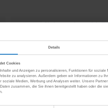
Sie interessieren sich fü
Jetzt Pat:in 
Details
ndet Cookies
ten zur Patenschaft
nhalte und Anzeigen zu personalisieren, Funktionen für soziale
Website zu analysieren. Außerdem geben wir Informationen zu I
r soziale Medien, Werbung und Analysen weiter. Unsere Partner
it Patenschaften?
 Daten zusammen, die Sie ihnen bereitgestellt haben oder die s
n.
utet weit mehr, als Geld zu überweisen. Sie bietet neben der wi
nen Kulturen zu schaffen. Das gegenseitige Briefeschreiben z
r ihr Leben interessieren. Und mit dem persönlichen Kontakt zu