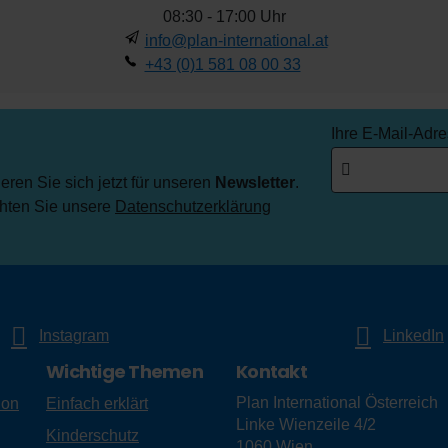
08:30 - 17:00 Uhr
info@plan-international.at
+43 (0)1 581 08 00 33
Ihre E-Mail-Adr
ren Sie sich jetzt für unseren
Newsletter
.
chten Sie unsere
Datenschutzerklärung
Instagram
LinkedIn
Wichtige Themen
Kontakt
Plan International Österreich
ion
Einfach erklärt
Linke Wienzeile 4/2
Kinderschutz
1060
Wien