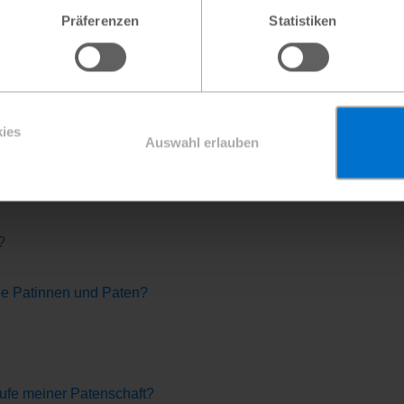
ichtbar und nachprüfbar.
Präferenzen
Statistiken
:innen sind eine zuverlässige finanzielle Basis für unsere Arb
u planen und erfolgreich umzusetzen. Mit den Patenschaftsbeit
le Menschen in der Gemeinde des Patenkindes profitieren. Das sc
 mit anderen Anbietern und überzeugen Sie sich von unserem K
ies
Auswahl erlauben
hmen?
?
ine Patinnen und Paten?
aufe meiner Patenschaft?