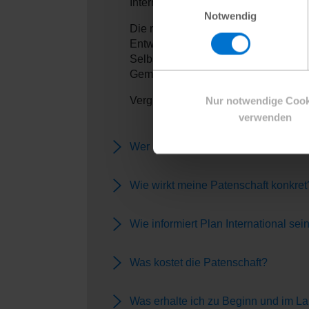
International leistet, für Pat:innen s
Notwendig
Die regelmäßigen Zuwendungen der Pat
Entwicklungsprogramme langfristig z
Selbsthilfe finanziert, von denen al
Gemeinschaft.
Vergleichen Sie unsere Patenschaft
Nur notwendige Cook
verwenden
Wer kann eine Patenschaft überne
Wie wirkt meine Patenschaft konkret
Wie informiert Plan International se
Was kostet die Patenschaft?
Was erhalte ich zu Beginn und im L