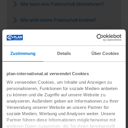
Wer kann eine Patenschaft übernehmen?
Wie wirkt meine Patenschaft konkret?
Wie informiert Plan International seine
Patinnen und Paten?
Zustimmung
Details
Über Cookies
Was kostet die Patenschaft?
plan-international.at verwendet Cookies
Was erhalte ich zu Beginn und im Laufe
meiner Patenschaft?
Wir verwenden Cookies, um Inhalte und Anzeigen zu
personalisieren, Funktionen für soziale Medien anbieten
zu können und die Zugriffe auf unsere Website zu
Kann ich eine Patenschaft verschenken?
analysieren. Außerdem geben wir Informationen zu Ihrer
Verwendung unserer Website an unsere Partner für
soziale Medien, Werbung und Analysen weiter. Unsere
Gehe ich mit einer Patenschaft rechtliche
Partner führen diese Informationen möglicherweise mit
Verpflichtungen ein?
weiteren Daten zusammen, die Sie ihnen bereitgestellt