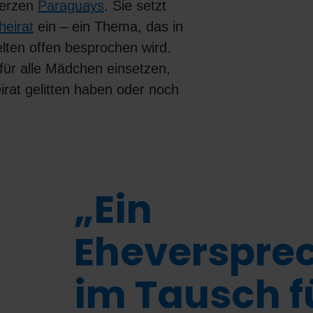
Herzen
Paraguays
. Sie setzt
heirat
ein – ein Thema, das in
lten offen besprochen wird.
für alle Mädchen einsetzen,
irat gelitten haben oder noch
„Ein
Eheverspre
im Tausch f