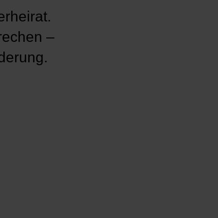
rheirat.
brechen –
nderung.