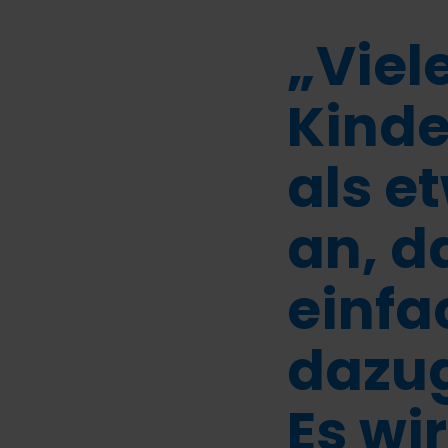
„Viel
Kind
als e
an, d
einfa
dazug
Es wi