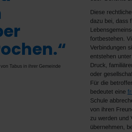
m
Diese rechtlich
dazu bei, dass 
ber
Lebensgemeins
fortbestehen. Vi
ochen.“
Verbindungen si
entstehen unter
Druck, familiär
t von Tabus in ihrer Gemeinde
oder gesellscha
Für die betrof
bedeutet eine
f
Schule abbrech
von ihren Freun
zu werden und 
übernehmen, bev