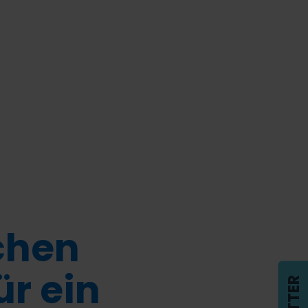
chen
ür ein