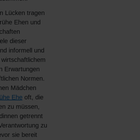
en Lücken tragen
frühe Ehen und
chaften
ele dieser
nd informell und
 wirtschaftlichem
en Erwartungen
ftlichen Normen.
fenen Mädchen
rühe Ehe
oft, die
en zu müssen,
dinnen getrennt
Verantwortung zu
or sie bereit