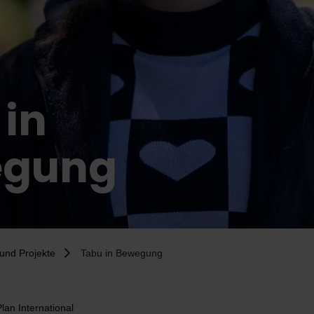
 in
egung
und Projekte
Tabu in Bewegung
Plan International