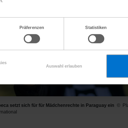
n.
Präferenzen
Statistiken
ies
Auswahl erlauben
eca setzt sich für für Mädchenrechte in Paraguay ein
Pl
rnational