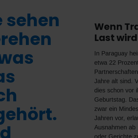
e sehen
Wenn Tra
erehen
Last wird
twas
In Paraguay hei
etwa 22 Prozen
as
Partnerschaften
Jahre alt sind. 
ch
dies schon vor 
Geburtstag. Das
ehört.
zwar ein Mindes
Jahren vor, erla
rd
Ausnahmen ab 1
oder Gerichte 