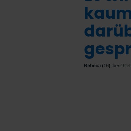
kau
darü
gespr
Rebeca (16)
,
berichte