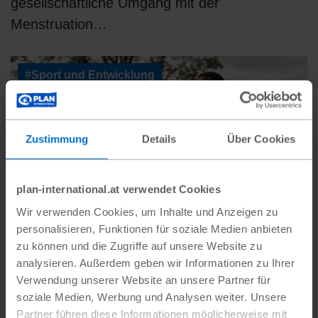
gesellschaftliche Umgang mit der
Menstruation…
#Sport und Entwicklung
Zustimmung
Details
Über Cookies
plan-international.at verwendet Cookies
Wir verwenden Cookies, um Inhalte und Anzeigen zu
personalisieren, Funktionen für soziale Medien anbieten
Die Kraft des Fußballs
zu können und die Zugriffe auf unsere Website zu
analysieren. Außerdem geben wir Informationen zu Ihrer
Nicht nur während großer Fußball-Events wird
Verwendung unserer Website an unsere Partner für
gemeinschaftlich gekickt, auch auf anderen
soziale Medien, Werbung und Analysen weiter. Unsere
Partner führen diese Informationen möglicherweise mit
Kontinenten zeigt sich der Sport von seiner