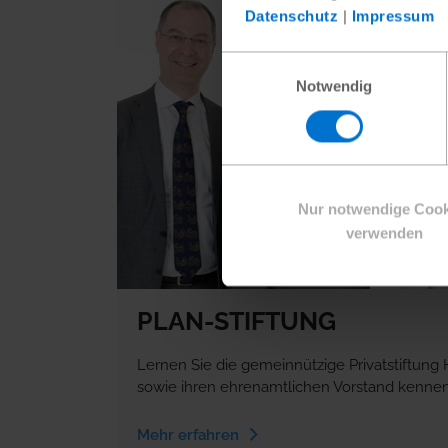
Datenschutz
|
Impressum
Einwilligungsauswahl
Notwendig
Nur notwendige Cook
verwenden
PLAN-STIFTUNG
Lernen Sie die gemeinnützige Privatstiftung H
sowie ihren ehrenamtlichen Vorstand kennen
Mehr erfahren