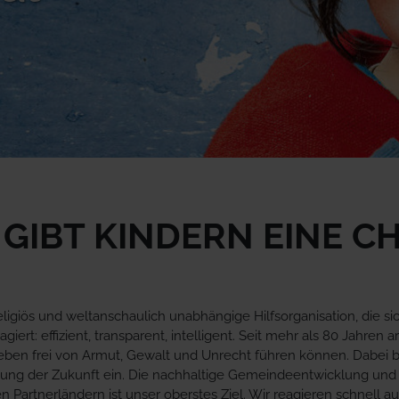
 GIBT KINDERN EINE C
 religiös und weltanschaulich unabhängige Hilfsorganisation, die s
ert: effizient, transparent, intelligent. Seit mehr als 80 Jahren a
en frei von Armut, Gewalt und Unrecht führen können. Dabei bi
ltung der Zukunft ein. Die nachhaltige Gemeindeentwicklung un
Partnerländern ist unser oberstes Ziel. Wir reagieren schnell a