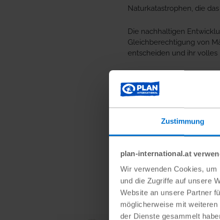
Naturkatastrophen, die da
Die nachhaltigen Entwickl
Gleichberechtigung von Mäd
entscheiden und ihr volles 
PLAN INTERNA
Hier erfahren Sie mehr zu P
www.plan-international.at
Zustimmung
plan-international.at verwe
DAS KÖ
Wir verwenden Cookies, um I
und die Zugriffe auf unsere 
Website an unsere Partner fü
möglicherweise mit weiteren
der Dienste gesammelt habe