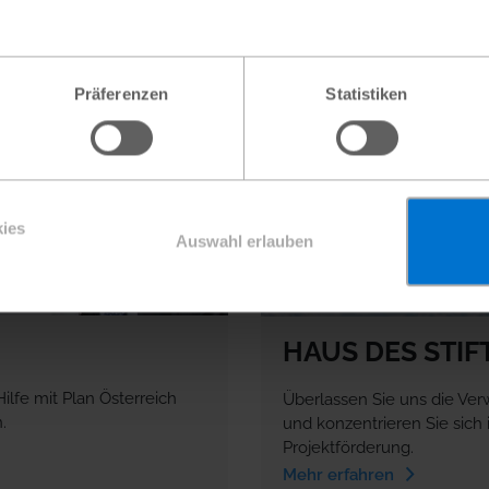
Präferenzen
Statistiken
ies
Auswahl erlauben
HAUS DES STIF
ilfe mit Plan Österreich
Überlassen Sie uns die Verw
.
und konzentrieren Sie sich i
Projektförderung.
Mehr erfahren