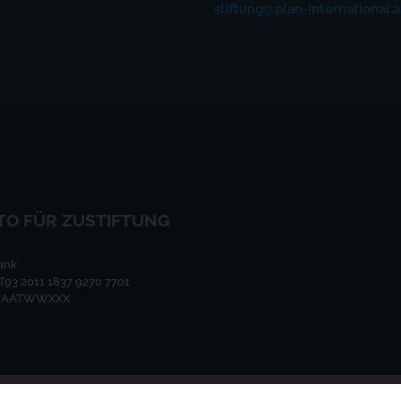
stiftung@plan-international.a
TO FÜR ZUSTIFTUNG
ank
T93 2011 1837 9270 7701
GIBAATWWXXX