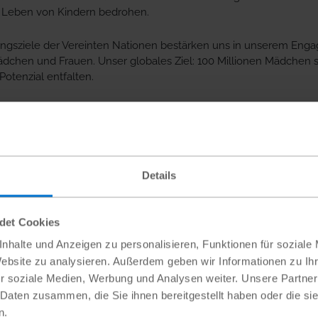
s Leben von Kindern bedrohen.
ungsziele der Vereinten Nationen bestärken uns in unserem Enga
chen und Frauen. Unser globales Ziel: 100 Millionen Mädchen sol
Potenzial entfalten.
TIONAL HOMEPAGE
lan International:
Details
ndet Cookies
NNTE SIE AUCH INTERE
nhalte und Anzeigen zu personalisieren, Funktionen für soziale
Website zu analysieren. Außerdem geben wir Informationen zu I
r soziale Medien, Werbung und Analysen weiter. Unsere Partner
 Daten zusammen, die Sie ihnen bereitgestellt haben oder die s
n.