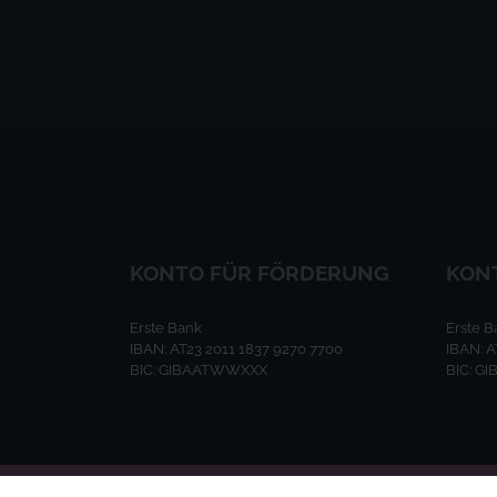
KONTO FÜR FÖRDERUNG
KON
Erste Bank
Erste B
IBAN: AT23 2011 1837 9270 7700
IBAN: A
BIC: GIBAATWWXXX
BIC: 