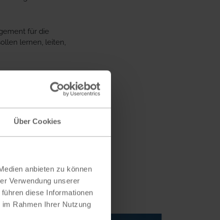
gement für die
len lernen, leiten,
Über Cookies
SSIEREN
 Medien anbieten zu können
hrer Verwendung unserer
 führen diese Informationen
ie im Rahmen Ihrer Nutzung