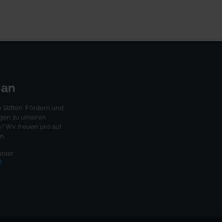
 an
Stiften, Fördern und
agen zu unseren
 Wir freuen uns auf
n.
unter
t