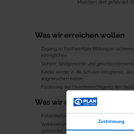
Mädchen sind gefährdet, di
Was wir erreichen wollen
Zugang zu hochwertiger Bildung an sicheren
ermöglichen
Sichere, kindgerechte und geschlechtersen
Kinder wieder in die Schulen integrieren, die
abgebrochen haben
Förderung der Gleichberechtigung der Gesc
Was wir dafür tun
Instandsetzung von Schulgebäuden
Zustimmung
Verbesserung der Sanitär-und Wasserversor
getrennter Toiletten