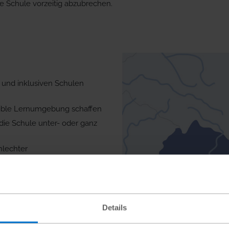
e Schule vorzeitig abzubrechen.
 und inklusiven Schulen
sible Lernumgebung schaffen
 die Schule unter- oder ganz
hlechter
Details
gung und Bau Geschlechter-