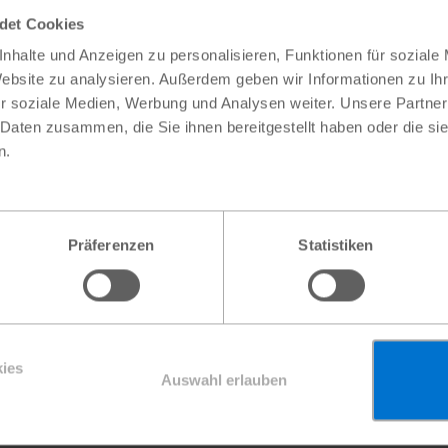
Förderung
ndet Cookies
rn
nhalte und Anzeigen zu personalisieren, Funktionen für soziale
ege für Kinder aus
Website zu analysieren. Außerdem geben wir Informationen zu I
icher zu gestalten
r soziale Medien, Werbung und Analysen weiter. Unsere Partner
 Daten zusammen, die Sie ihnen bereitgestellt haben oder die s
n.
ndenformular, um dieses
ht
und erfahren Sie mehr
Präferenzen
Statistiken
ies
Auswahl erlauben