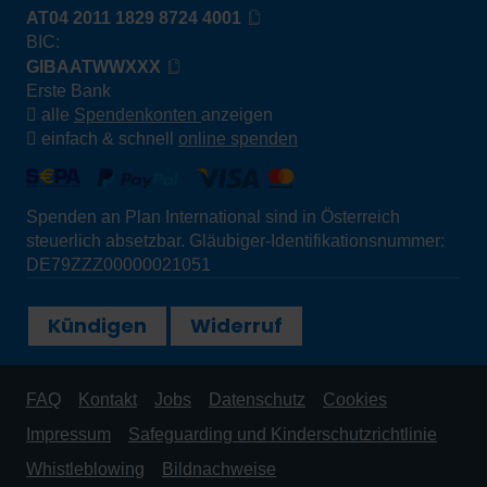
AT04 2011 1829 8724 4001
BIC:
GIBAATWWXXX
Erste Bank
alle
Spendenkonten
anzeigen
einfach & schnell
online spenden
Spenden an Plan International sind in Österreich
steuerlich absetzbar. Gläubiger-Identifikationsnummer:
DE79ZZZ00000021051
Kündigen
Widerruf
FAQ
Kontakt
Jobs
Datenschutz
Cookies
Impressum
Safeguarding und Kinderschutzrichtlinie
Whistleblowing
Bildnachweise