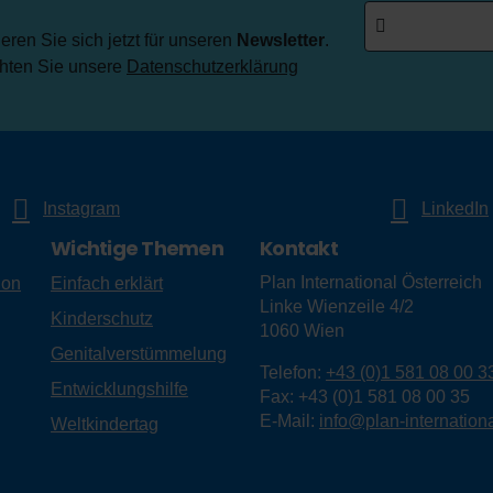
ren Sie sich jetzt für unseren
Newsletter
.
chten Sie unsere
Datenschutzerklärung
Instagram
LinkedIn
Wichtige Themen
Kontakt
Plan International Österreich
ion
Einfach erklärt
Linke Wienzeile 4/2
Kinderschutz
1060
Wien
Genitalverstümmelung
Telefon:
+43 (0)1 581 08 00 3
Entwicklungshilfe
Fax:
+43 (0)1 581 08 00 35
E-Mail:
info@plan-internationa
Weltkindertag