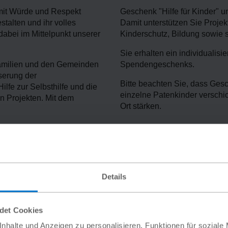
r mit Würde und Respekt
Geschenk "Hilfe für Kinder" u
stalten und ihr volles
Damit unterstützen Sie Proje
dabei im Mittelpunkt unserer
Kinderschutz, Bildung sowie
Sie erhalten ein individualisi
amilien und den Gemeinden
Spendengeschenks.
sserung der
Bitte beachten Sie, dass Ges
lfe zur Selbsthilfe und die
einzelne Patenkinder verschi
n Projekten. Mit dem
Ort stärken.
für Sie
Details
Details
Details
ndet Cookies
nhalte und Anzeigen zu personalisieren, Funktionen für soziale