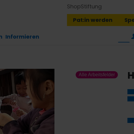
Shop
Stiftung
Pat:in werden
Sp
n
Informieren
H
Alle Arbeitsfelder