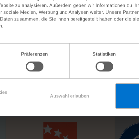
Website zu analysieren. Außerdem geben wir Informationen zu I
r soziale Medien, Werbung und Analysen weiter. Unsere Partner
 Daten zusammen, die Sie ihnen bereitgestellt haben oder die s
n.
d
Girl Power!
Nothi
65 €
50 €
Präferenzen
Statistiken
ies
Auswahl erlauben
e,
die ankommt