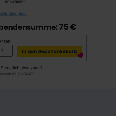
Trinkwasser
schenkedetails
75
€
pendensumme:
Anzahl
In den Geschenkekorb
Der:die Spender:in kann den Betrag steu
Steuerlich absetzbar
schenk-Nr.
GNO0430