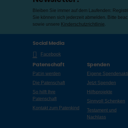
Bleiben Sie immer auf dem Laufenden: Registrie
Sie können sich jederzeit abmelden. Bitte bea
sowie unsere
Kinderschutzrichtlinie
.
Social Media
Facebook
Patenschaft
Spenden
Pat:in werden
Eigene Spendenakt
Die Patenschaft
Jetzt Spenden
So hilft Ihre
Hilfsprojekte
Patenschaft
Sinnvoll Schenken
Kontakt zum Patenkind
Testament und
Nachlass