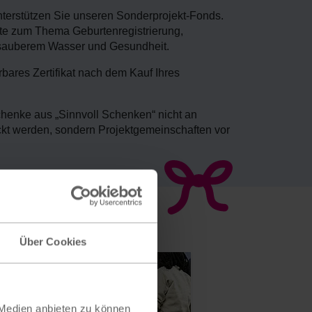
nterstützen Sie unseren Sonderprojekt-Fonds.
kte zum Thema Geburtenregistrierung,
 sauberem Wasser und Gesundheit.
erbares Zertifikat nach dem Kauf Ihres
chenke aus „Sinnvoll Schenken“ nicht an
ckt werden, sondern Projektgemeinschaften vor
Über Cookies
 Medien anbieten zu können