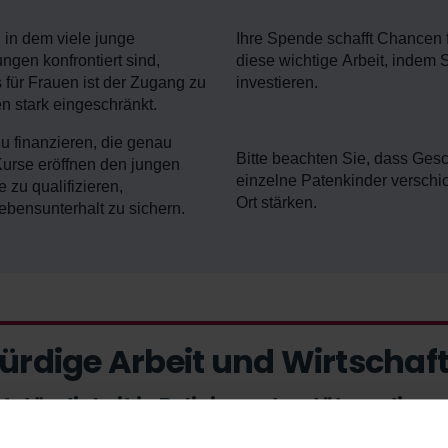
, in dem viele junge
Ihre Spende schafft Chancen f
ngen konfrontiert sind,
diese wichtige Arbeit, indem 
für Frauen ist der Zugang zu
investieren.
n stark eingeschränkt.
u finanzieren, die genau
Bitte beachten Sie, dass Ges
Kurse eröffnen den jungen
einzelne Patenkinder verschi
 zu qualifizieren,
Ort stärken.
bensunterhalt zu sichern.
rdige Arbeit und Wirtscha
ständigkeit in Bolivien unterstützen diese
Arbeit, von der man leben kann – selbst hier in Deutschland ist da