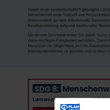
Nepal ist ein landwirtschaftlich geprägtes Land
Menschen mit einer Vielzahl von Herausforderu
insbesondere auf dem Arbeitsmarkt. Besonders 
Berufsausbildung aufgrund traditioneller Norme
Mit diesem Geschenk helfen Sie dabei, Kurse z
diese wichtigen Fähigkeiten vermitteln. Diese 
Menschen die Möglichkeit, sich für Arbeitsplätze
Kleinstunternehmen zu gründen und so ihren Le
SDG 8:
Menschenwü
Lamas zur Förderung der Selbst
Eine gute Ausbildung, eine 