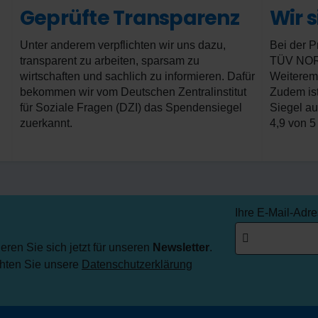
Geprüfte Transparenz
Wir 
Unter anderem verpflichten wir uns dazu,
Bei der P
transparent zu arbeiten, sparsam zu
TÜV NORD 
wirtschaften und sachlich zu informieren. Dafür
Weiterem
bekommen wir vom Deutschen Zentralinstitut
Zudem ist
für Soziale Fragen (DZI) das Spendensiegel
Siegel au
zuerkannt.
4,9 von 5
Ihre E-Mail-Adr
ren Sie sich jetzt für unseren
Newsletter
.
chten Sie unsere
Datenschutzerklärung