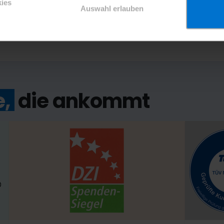
Bälle für faire Turniere
Hilfe
ies
Auswahl erlauben
36 €
35 €
e,
die ankommt