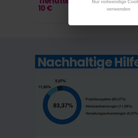
Tierfutter
Nur notwendige Cook
10 €
verwenden
Nachhaltige Hilf