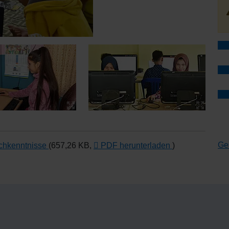
Ge
achkenntnisse
(657,26 KB,
PDF herunterladen
)