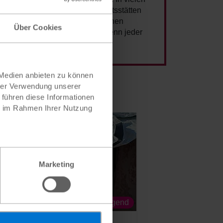
ekäre Arbeit, gefährliche Arbeitsstätten
ivlosigkeit.Erwachsene sollen einen
Über Cookies
nd auskömmlich entlohnt wird. Denn jeder
 Medien anbieten zu können
hrer Verwendung unserer
 führen diese Informationen
ie im Rahmen Ihrer Nutzung
Marketing
Dringend