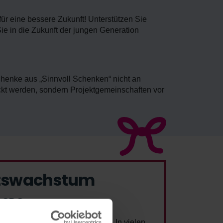
ür eine bessere Zukunft! Unterstützen Sie
Sie in die Zukunft der jungen Generation
chenke aus „Sinnvoll Schenken“ nicht an
ckt werden, sondern Projektgemeinschaften vor
ftswachstum
s SDG.
s längst nicht für alle Realität. In vielen