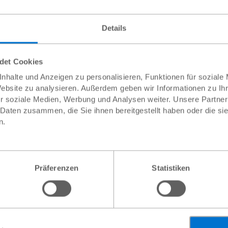
 Arbeitsbedingungen noch deutlich schlechter. Fehlende oder pr
beit sind weit verbreitet. Die Folgen sind Armut und Perspekt
Details
 Das Ziel ist, dass Arbeit für alle menschengerecht gestaltet u
aire und gute Arbeitsverhältnisse.
ndet Cookies
nhalte und Anzeigen zu personalisieren, Funktionen für soziale
Website zu analysieren. Außerdem geben wir Informationen zu I
für Sie
r soziale Medien, Werbung und Analysen weiter. Unsere Partner
 Daten zusammen, die Sie ihnen bereitgestellt haben oder die s
Details
Details
n.
Präferenzen
Statistiken
Neu