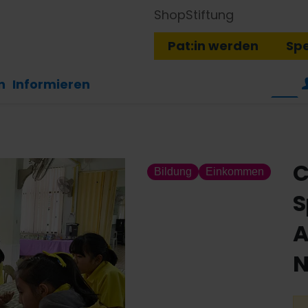
Shop
Stiftung
Pat:in werden
Sp
n
Informieren
C
Bildung
Einkommen
S
A
N