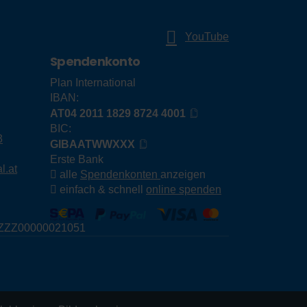
YouTube
Spendenkonto
Plan International
IBAN:
AT04 2011 1829 8724 4001
BIC:
3
GIBAATWWXXX
Erste Bank
l.at
alle
Spendenkonten
anzeigen
einfach & schnell
online spenden
E79ZZZ00000021051