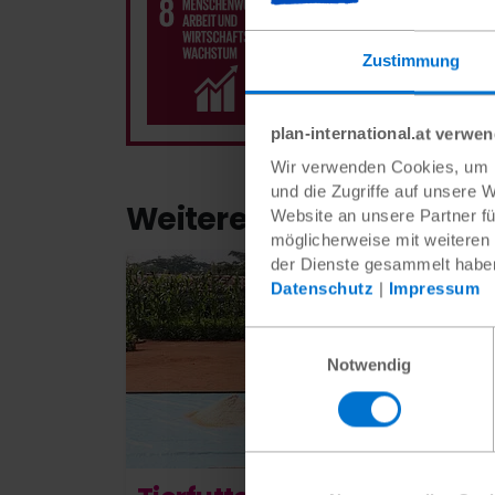
Gegenden der Welt sind die
sowie Zwangs- und Kinderar
Zustimmung
zukunftsfähigen Job haben.
Mensch hat das Recht auf f
plan-international.at verwe
Wir verwenden Cookies, um I
und die Zugriffe auf unsere 
Weitere Geschenkideen 
Website an unsere Partner fü
möglicherweise mit weiteren
Details
der Dienste gesammelt habe
Datenschutz
|
Impressum
Einwilligungsauswahl
Notwendig