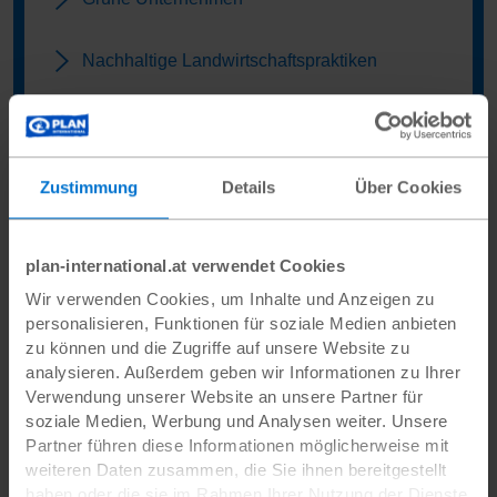
Nachhaltige Landwirtschaftspraktiken
Sensibilisierung für den Umweltschutz
Gleichberechtigung fördern
Zustimmung
Details
Über Cookies
plan-international.at verwendet Cookies
Wir verwenden Cookies, um Inhalte und Anzeigen zu
Ziele für Nachhaltige
personalisieren, Funktionen für soziale Medien anbieten
Entwicklung:
zu können und die Zugriffe auf unsere Website zu
analysieren. Außerdem geben wir Informationen zu Ihrer
Verwendung unserer Website an unsere Partner für
Die
Sustainable Development Goals (SDGs)
der UN sind
soziale Medien, Werbung und Analysen weiter. Unsere
ein globaler Aktionsplan, um weltweite Herausforderungen
Partner führen diese Informationen möglicherweise mit
wie Armut, Umweltschutz und soziale Gerechtigkeit
weiteren Daten zusammen, die Sie ihnen bereitgestellt
gemeinsam zu bewältigen. Plan International unterstützt
haben oder die sie im Rahmen Ihrer Nutzung der Dienste