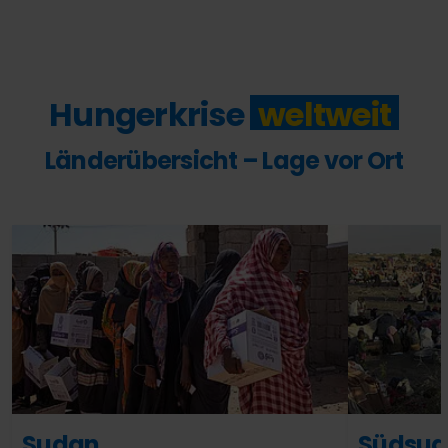
Hungerkrise
weltweit
Länderübersicht – Lage vor Ort
Sudan
Südsu