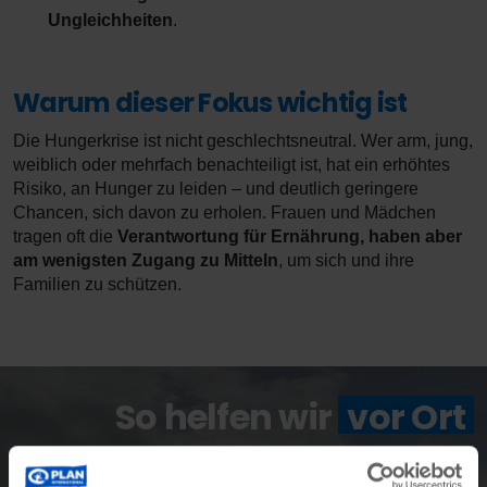
Ungleichheiten
.
Warum dieser Fokus wichtig ist
Die Hungerkrise ist nicht geschlechtsneutral. Wer arm, jung,
weiblich oder mehrfach benachteiligt ist, hat ein erhöhtes
Risiko, an Hunger zu leiden – und deutlich geringere
Chancen, sich davon zu erholen. Frauen und Mädchen
tragen oft die
Verantwortung für Ernährung, haben aber
am wenigsten Zugang zu Mitteln
, um sich und ihre
Familien zu schützen.
So helfen wir
vor Ort