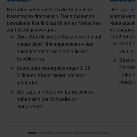
Im Sudan verschärft sich die humanitäre
Die Lage im 
Katastrophe dramatisch. Der anhaltende
alarmierend –
bewaffnete Konflikt hat Millionen Menschen
Naturkatast
zur Flucht gezwungen.
Versorgungs
Ernährungskr
Über 30,4 Millionen Menschen sind auf
Rund 7,
humanitäre Hilfe angewiesen – das
sich in 
entspricht mehr als der Hälfte der
Bevölkerung.
Besonde
Binnenv
Besonders besorgniserregend: 16
fehlend
Millionen Kinder gelten als akut
medizin
gefährdet.
Die Lage in mehreren Landesteilen
nähert sich der Schwelle zur
Hungersnot