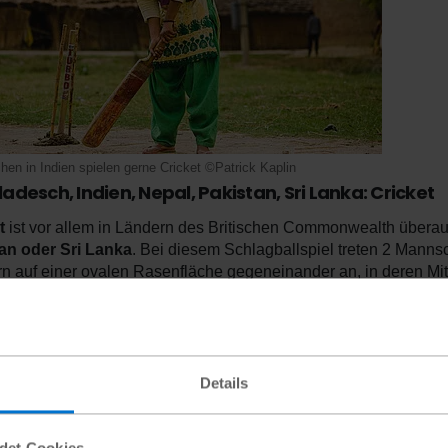
en in Indien spielen gerne Cricket ©Patrick Kaplin
adesch, Indien, Nepal, Pakistan, Sri Lanka: Cricket
t
ist vor allem in Ländern des Britischen Commonwealth überaus
an oder Sri Lanka
. Bei diesem Schlagballspiel treten 2 Mannsc
rn auf einer ovalen Rasenfläche gegeneinander an, in deren Mitt
 eine Spielerin oder einen Spieler, um durch das Schlagen des B
das Schlagen des Balles in das Feld erspielt und möglichst vi
senstreifens. Das gegnerische Team wiederum versucht durch 
Punkte zu verhindern oder zu minimieren. Beim Cricket gibt es ke
Details
n wir Ihr Interesse für Cricket geweckt haben und Sie möchten 