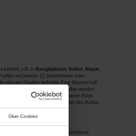
 beliebt, z.B. in
Bangladesch, Indien, Nepal,
haften mit jeweils 11 Spielerinnen oder
e sich ein Streifen befindet. Eine Mannschaft
alles Punkte zu erzielt. Diese Punkte werden
elen Läufen über die Linien am anderen Ende
Fangen oder ein schnelles Spielen des Balles
ine festgelegte Spielzeit.
Über Cookies
mehr über die Sportart und deren komplexe