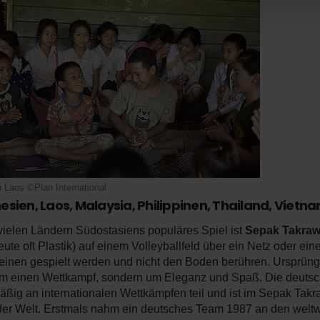
n Laos ©Plan International
esien, Laos, Malaysia, Philippinen, Thailand, Vietn
 vielen Ländern Südostasiens populäres Spiel ist
Sepak Takra
eute oft Plastik) auf einem Volleyballfeld über ein Netz oder ei
einen gespielt werden und nicht den Boden berühren. Ursprüngl
um einen Wettkampf, sondern um Eleganz und Spaß. Die deuts
äßig an internationalen Wettkämpfen teil und ist im Sepak Takraw
er Welt. Erstmals nahm ein deutsches Team 1987 an den weltwei