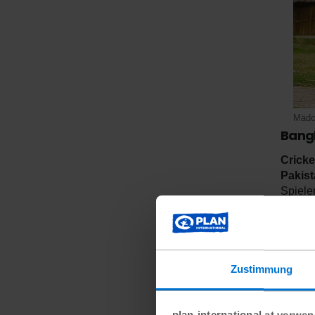
Mädch
Bangl
Cricke
Pakist
Spiele
stellt
durch 
des Ra
diese 
Zustimmung
Sollte