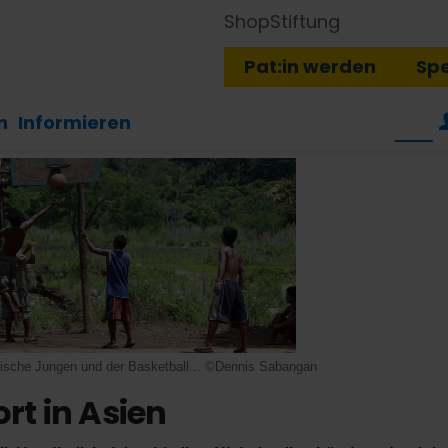
Shop
Stiftung
Pat:in werden
Sp
n
Informieren
nische Jungen und der Basketball... ©Dennis Sabangan
rt in Asien