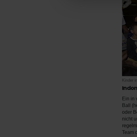
Kinder i
Indon
Ein in
Ball (h
oder B
nicht 
regelm
Team d