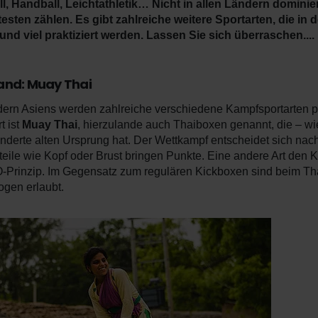
l, Handball, Leichtathletik… Nicht in allen Ländern dominie
testen zählen. Es gibt zahlreiche weitere Sportarten, die i
und viel praktiziert werden. Lassen Sie sich überraschen....
and: Muay Thai
dern Asiens werden zahlreiche verschiedene Kampfsportarten pra
t ist
Muay Thai
, hierzulande auch Thaiboxen genannt, die – w
nderte alten Ursprung hat. Der Wettkampf entscheidet sich nac
teile wie Kopf oder Brust bringen Punkte. Eine andere Art den 
-Prinzip. Im Gegensatz zum regulären Kickboxen sind beim T
ogen erlaubt.