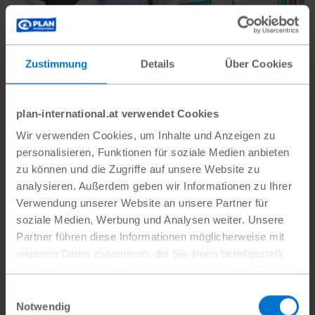
Zustimmung
Details
Über Cookies
Jugendliche arbeiten für
Frieden in Timbuktu
plan-international.at verwendet Cookies
Wir verwenden Cookies, um Inhalte und Anzeigen zu
Inmitten der anhaltenden Konflikte in Mali
personalisieren, Funktionen für soziale Medien anbieten
arbeiten junge Aktivist:innen engagiert an
zu können und die Zugriffe auf unsere Website zu
einem Friedensprojekt. Ihr Ziel: Dialoge
analysieren. Außerdem geben wir Informationen zu Ihrer
eröffnen und den…
Verwendung unserer Website an unsere Partner für
soziale Medien, Werbung und Analysen weiter. Unsere
Partner führen diese Informationen möglicherweise mit
#SDG
weiteren Daten zusammen, die Sie ihnen bereitgestellt
haben oder die sie im Rahmen Ihrer Nutzung der Dienste
gesammelt haben.
Einwilligungsauswahl
Datenschutz
|
Impressum
Notwendig