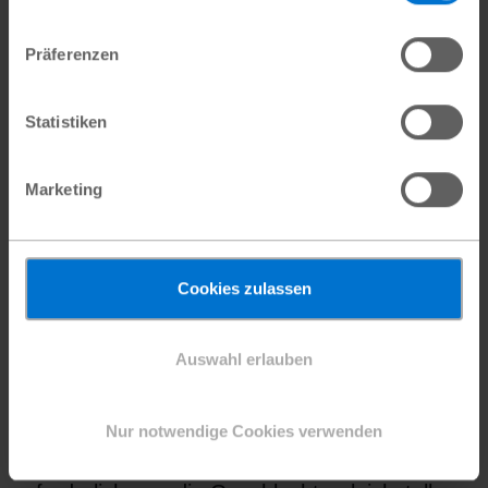
Präferenzen
Statistiken
Marketing
Cookies zulassen
UN-Nachhaltigkeitsziele:
Auswahl erlauben
Keine Verbesserung für das
Leben von Mädchen?
Nur notwendige Cookies verwenden
Mehr Geld und politischer Wille sind dringend